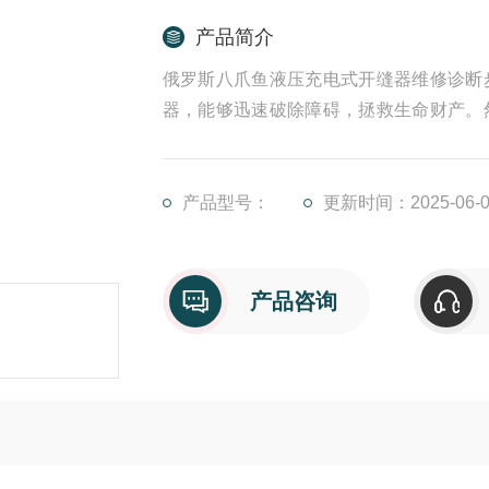
产品简介
俄罗斯八爪鱼液压充电式开缝器维修诊断
器，能够迅速破除障碍，拯救生命财产。
有效的维修对于确保它们时刻处于状态至
油液温度不合适，导致泵吸油困难 机器
致的。在检查时，应检查液压油是否清洁
产品型号：
更新时间：2025-06-0
产品咨询