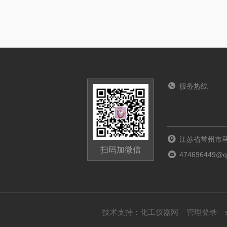
服务热线
江苏省常州市马
扫码加微信
474696449@q
技术支持：
化工仪器网
管理登录