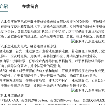
介绍
在线留言
斯八爪鱼液压充电式开缝器维修诊断步骤在消防救援的紧张时刻，液压破
具在高强度使用和复杂环境下，难免会出现故障。及时有效的维修对于确
温度不合适，导致泵吸油困难 机器运行不稳定：这可能是由于液压油污
过高，油缸是否有内泄现象。如果发现有磨损、老化、损坏等情况，需要
斯八爪鱼液压充电式开缝器维修诊断步骤
检查液压油：首先，通过液位计查看液压油的液位。若液位低于标准线，需
或异味，应及时更换。更换时，要将旧油排空，并清洗油箱和过滤器。
检修油泵：拆解油泵，仔细检查内部零件的磨损情况。对于磨损较轻的零件
正确，间隙符合要求，并涂抹适量的润滑油。
机械部件维修：对于磨损的活动关节和销轴，可根据磨损程度进行修复或更
新的部件。在安装新部件后，要进行适当的调试，确保工具动作灵活。
处理液压系统泄漏：仔细检查油管、接头和密封件，找出泄漏点。如果是油
对于密封件损坏的情况，要选用合适规格的新密封件进行更换。
破拆工具维修品牌
卡斯LUKAS、美国贝尔顿Belton、美国力鹰PowerHaw、英国EQUALI