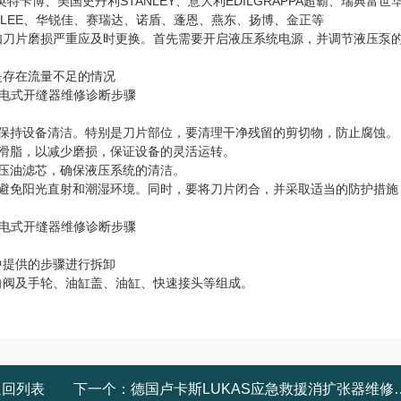
le英特卡博、美国史丹利STANLEY、意大利EDILGRAPPA超霸、瑞典富世
INGLEE、华锐佳、赛瑞达、诺盾、蓬恩、燕东、扬博、金正等
如刀片磨损严重应及时更换。首先需要开启液压系统电源，并调节液压泵
是存在流量不足的情况
保持设备清洁。特别是刀片部位，要清理干净残留的剪切物，防止腐蚀。
滑脂，以减少磨损，保证设备的灵活运转。
压油滤芯，确保液压系统的清洁。
避免阳光直射和潮湿环境。同时，要将刀片闭合，并采取适当的防护措施
中提供的步骤进行拆卸
向阀及手轮、油缸盖、油缸、快速接头等组成。
返回列表
下一个：
德国卢卡斯LUKAS应急救援消扩张器维修服务中心