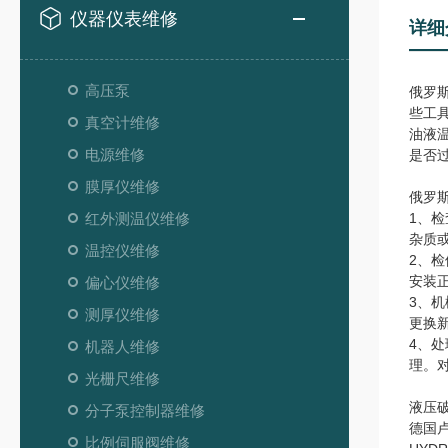
仪器仪表维修
详细
高压泵
俄罗
些工
真空计维修
油液
电源维修
是否
膜厚仪维修
俄罗
红外测温仪维修
1、
杂质
温控仪维修
2、
安装
偏心仪维修
3、
测厚仪维修
更换
4、
机器人维修
理。
光栅尺维修
液压
分子泵控制器维修
德国卢
比例伺服阀维修