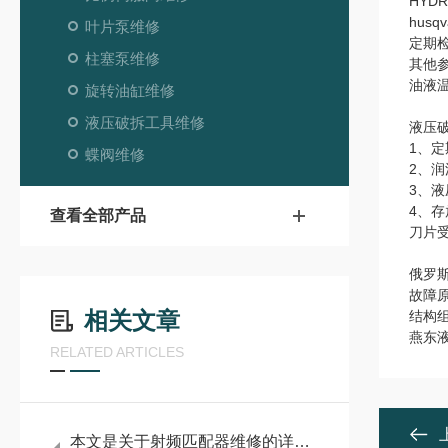
HYD
hus
叶片泵维修
定期
柱塞泵维修
其他
油液
旋转油缸维修
液压破拆工具维修
液压
1、
蝶阀维修
2、
3、
4、
查看全部产品
刀片
俄罗
故障
相关文章
结构
燕东
RELATED ARTICLES
本文是关于射频匹配器维修的详细阐述