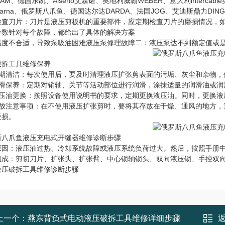
RAM、德国乐凯、Aiseno艾森诺、奥地利威霸WEBER、意大利intercab
qvarna、俄罗斯八爪鱼、德国达尔达DARDA、法国JOG、艾迪斯鼎力D
检查刀片：刀片是液压剪板机的重要部件，应定期检查刀片的磨损情况，
参数针对每个故障，都给出了具体的解决方案
温度不合适，导致泵吸油困难液压泵修理故障二：液压泵达不到额定值或
破拆工具
维修保养
定期清洁：每次使用后，要及时清理液压扩张剪表面的污垢、灰尘和杂物，
润滑保养：定期对销轴、关节等活动部位进行润滑，涂抹适量的润滑油或润
液压油更换：按照设备使用说明书的要求，定期更换液压油。同时，更换液
存放注意事项：在不使用液压扩张剪时，要将其存放在干燥、通风的地方，
受损。
斯八爪鱼液压充电式开缝器维修诊断步骤
原因：液压油过热、冷却系统故障或液压系统负荷过大。然后，按照手册
组成：剪切刀片、扩张头、扩张臂、中心锁轴锁头、双向液压锁、手控双
液压破拆工具维修诊断步骤
上一个：
燕东背负式电动液压破拆工具维修详细步骤