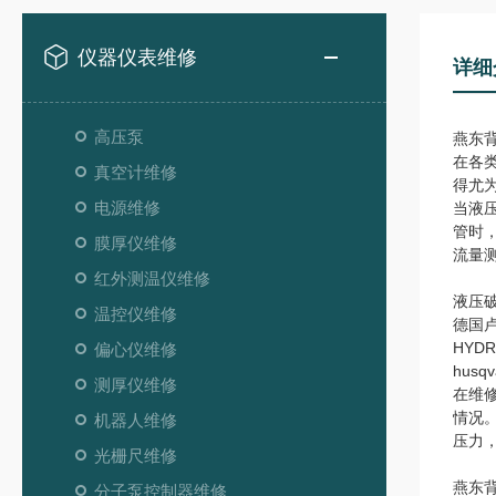
仪器仪表维修
详细
高压泵
燕东
在各
真空计维修
得尤
电源维修
当液
管时
膜厚仪维修
流量
红外测温仪维修
液压
温控仪维修
德国卢
HYD
偏心仪维修
hus
测厚仪维修
在维
情况
机器人维修
压力
光栅尺维修
燕东
分子泵控制器维修