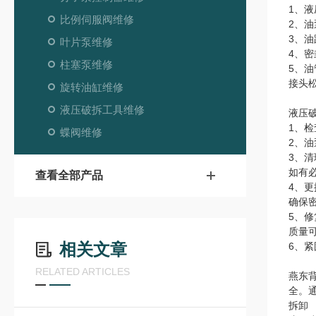
1、
比例伺服阀维修
2、
3、
叶片泵维修
4、
柱塞泵维修
5、
接头
旋转油缸维修
液压破拆工具维修
液压
1、
蝶阀维修
2、
3、
如有
查看全部产品
4、
确保
5、
质量
相关文章
6、
RELATED ARTICLES
燕东
全。
拆卸