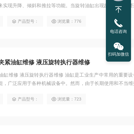
来实现升降、倾斜和推拉等功能。当旋转油缸出现故障时，需要
。下面从技术角度对旋转油缸的修理进行拓展讲解。 液压传动原
产品型号：
浏览量：776
密封容积的变化来传递运动，通过油液内部的压力来传递动力液
质，通过密封容积的变化来传递运动，通过
电话咨询
扫码加微信
岛夹紧油缸维修 液压旋转执行器维修
紧油缸维修 液压旋转执行器维修 油缸是工业生产中常用的重要
能，广泛应用于各种机械设备中。然而，由于长期使用和不当维
如漏油、卡滞、失灵等。这时候，我们就需要对油缸进行修复，
产品型号：
浏览量：723
么呢? 检查油缸故障 在进行油缸修复之前，首先
定故障原因。常见的油缸故障有