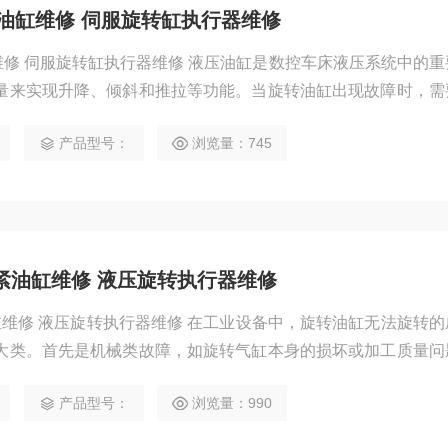
下压油缸维修 伺服旋转缸执行器维修
油缸维修 伺服旋转缸执行器维修 液压油缸是数控车床液压系统中的
量来实现升降、倾斜和推拉等功能。当旋转油缸出现故障时，需
态。下面从技术角度对旋转油缸的修理进行拓展讲解。 采取
产品型号：
浏览量：745
独动作，测定出磨擦阻力后，压机油缸批发校正定心液压系统中
件有很多的，需要用到的液压油也是非常多的 德国e
B夹紧油缸维修 液压旋转执行器维修
紧油缸维修 液压旋转执行器维修 在工业设备中，旋转油缸无法旋转
大类。首先是机械类故障，如旋转气缸本身的损坏或加工质量问
旋转。其次是润滑问题，若旋转油缸内部润滑不良或润滑油缺失
产品型号：
浏览量：990
是液压油缸的本体，广义的液压油缸缸体是指能够形成液压油缸这
零部件，包括组成液压油缸的所有