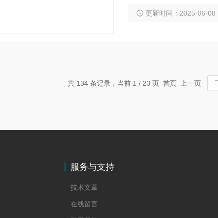
旋转不畅或无法旋转。其
更新时间：2025-06-08
转故障。 简而言之，以
制阀中，阀芯无法正常移
共 134 条记录，当前 1 / 23 页 首页 上一页
服务与支持
技术文章
在线留言