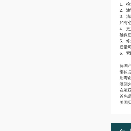
1、
2、
3、
如有
4、
确保
5、
质量
6、
德国
部位
用寿
装回
在液
首先
美国贝