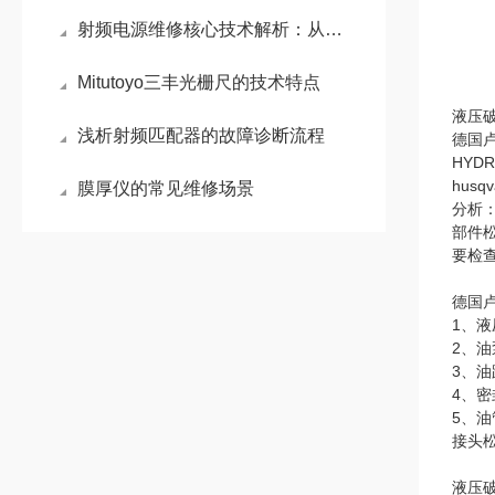
射频电源维修核心技术解析：从电弧防护到精准阻抗匹配
Mitutoyo三丰光栅尺的技术特点
液压
浅析射频匹配器的故障诊断流程
德国卢
HYD
hus
膜厚仪的常见维修场景
分析
部件
要检
德国卢
1、
2、
3、
4、
5、
接头
液压