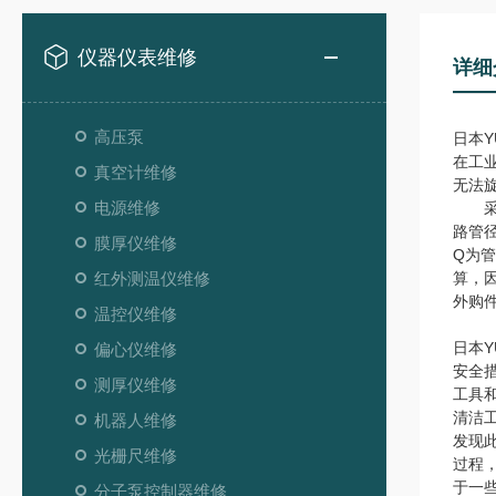
仪器仪表维修
详细
高压泵
日本Y
在工
真空计维修
无法
电源维修
采取
路管径
膜厚仪维修
Q为管
红外测温仪维修
算，
外购
温控仪维修
日本Y
偏心仪维修
安全
测厚仪维修
工具
清洁
机器人维修
发现
光栅尺维修
过程
于一
分子泵控制器维修