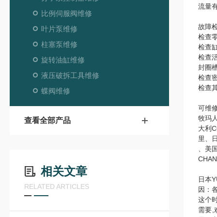
流量
比例伺服阀维修
故障
叶片泵维修
检查
柱塞泵维修
检查
检查
旋转油缸维修
封圈
液压破拆工具维修
检查
检查
蝶阀维修
可维
牧玛人
查看全部产品
大利C
里、日本
、美国
CHA
相关文章
日本
RELATED ARTICLES
因：
这个
需要