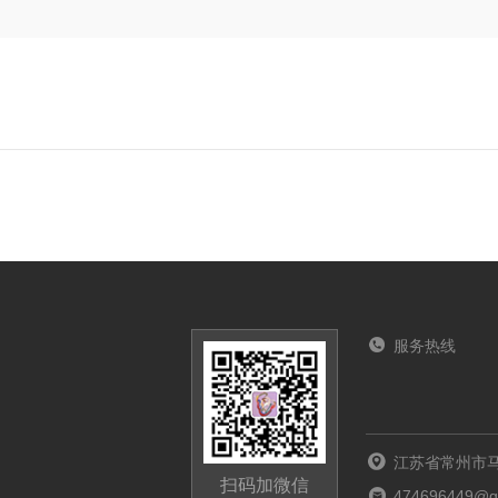
服务热线
江苏省常州市马
扫码加微信
474696449@q