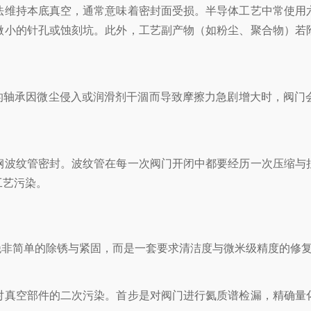
法维持本底真空，通常意味着密封面受损。半导体工艺中常使用
微小的针孔或蚀刻坑。此外，工艺副产物（如粉尘、聚合物）若
间的轴承因微尘侵入或润滑剂干涸而导致摩擦力急剧增大时，阀门
钢波纹管密封。波纹管在每一次阀门开闭中都要经历一次压缩与
工艺污染。
绝非简单的除锈与紧固，而是一套要求清洁度与微米级精度的修
对真空部件的二次污染。首步是对阀门进行氦质谱检漏，精确量