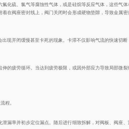
六氟化硫、氯气等腐蚀性气体，或是硅烷等反应气体，这些气体
附着在阀座密封线上，阀门关闭时会形成硬物垫隙，导致金属密
会出现开闭缓慢甚至卡死的现象。卡滞不仅影响气流的快速切断
拉伸的疲劳循环。当达到疲劳极限，或因外部应力导致局部微裂
复流程。
化泄漏率并初步定位漏点。随后进行细致拆解，对阀板、阀座、