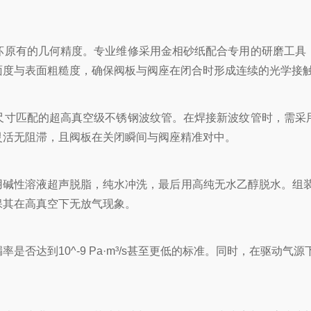
坏原有的几何精度。专业维修采用金相砂纸配合专用的研磨工具
面度与表面粗糙度，确保阀板与阀座在闭合时形成连续的光学接
尺寸匹配的超高真空级不锈钢波纹管。在焊接新波纹管时，需采
灵活无阻滞，且阀板在关闭瞬间与阀座精准对中。
性溶液超声脱脂，纯水冲洗，最后用高纯无水乙醇脱水。组装完成
保其在高真空下无放气现象。
是否达到10^-9 Pa·m³/s甚至更低的标准。同时，在驱动