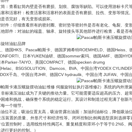
零部件
缸筒：查看缸筒内壁是否有磨损、划痕、腐蚀等缺陷。可以使用游标卡尺
活塞和活塞杆：检查活塞和活塞杆的表面是否有磨损、拉伤、变形等情况
槽是否完好，有无变形或损坏。
密封件：仔细查看所有的密封圈、密封垫等密封件是否有老化、龟裂、变
其他部件：对油缸的端盖、轴承、旋转接头等其他部件进行检查，看是否
修旋转油缸品牌
、德国HKS、Pascal帕斯卡、德国罗姆希特ROEMHELD、德国Heiss、德国
ONFORTI、日本YUKEN油研、德国sommer索玛、德国AMF、德国H
Parker-TAIYO、美国COMPACT、德国specken drumg
Helac、BSGSOLUTION、Damcos、BVA、中国台湾YODEX CYLI
NDOX千岛、中国台湾JHR、德国CV hydraulik、中国台湾 JUFAN、中国
scal帕斯卡液压螺旋摆动油缸维修 伺服旋转缸执行器维修2）系统的内
，非标液压油缸成为了关键的推动力量。它可能需要适应超高的压力、超
种困难和挑战，确保整个系统的稳定运行。其设计和制造过程充满了创新
琢每一个细节。
油位不足，吸油位置太高，吸油管露出油面：加油到油标位，降低吸油位
液压装置的质量、外形尺寸和经济性等。闭环控制比例阀选型原则选择零遮
位置控制时，选用线性特性阀芯4、重复精度和滞环小于等于0.2%5、阀芯
益进行更好的控制。）