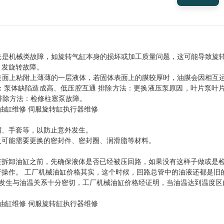
先是机械类故障，如旋转气缸本身的损坏或加工质量问题，这可能导致旋
引发旋转故障。
表面上粘附上薄薄的一层液体，若固体表面上的膜较厚时，油膜会因相互
：泵体缺陷造成高、低压腔互通 排除方法：更换液压泵原因，叶片泵叶
排除方法：检修柱塞泵故障。
帽、手套等，以防止意外发生。
及可能需要更换的密封件、密封圈、润滑脂等材料。
在拆卸油缸之前，先确保液体是否已经被压回路，如果没有这样子做或是
操作。 工厂机械油缸价格其实，这个时候，回路总管中的油液还都是旧
生与油温关系十分密切，工厂机械油缸价格经证明，当油温达到温度区(5