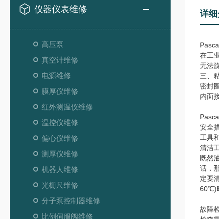
仪器仪表维修
详细
高压泵
Pas
在工
真空计维修
无法
电源维修
三、
密封
膜厚仪维修
内面
红外测温仪维修
Pas
温控仪维修
安全
工具
偏心仪维修
清洁
测厚仪维修
既然
话，
机器人维修
定要
光栅尺维修
60℃
分子泵控制器维修
故障
比例伺服阀维修