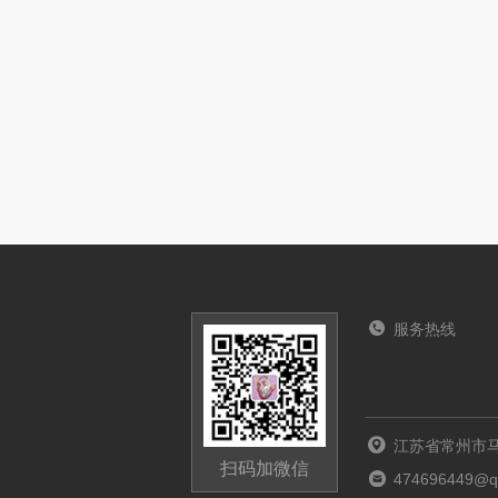
服务热线
江苏省常州市马
扫码加微信
474696449@q