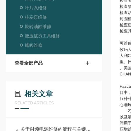
检查
检查
叶片泵维修
检查
柱塞泵维修
封圈
检查
旋转油缸维修
检查
液压破拆工具维修
可维
蝶阀维修
牧玛人
大利C
里、日本
查看全部产品
、美国
CHA
Pa
相关文章
目中
服种
RELATED ARTICLES
心雕
2)
以及
阀用于
关于射频电源维修的流程与关键步骤介绍
压增