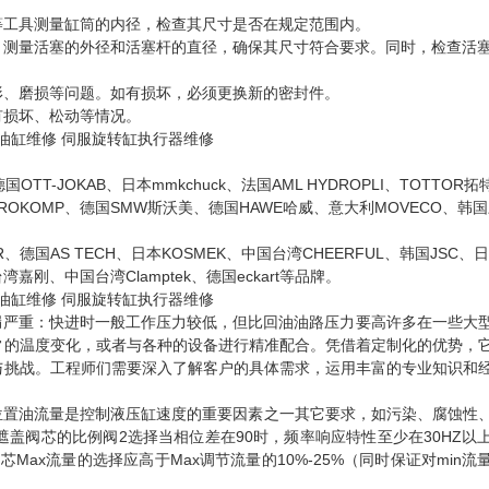
等工具测量缸筒的内径，检查其尺寸是否在规定范围内。
。测量活塞的外径和活塞杆的直径，确保其尺寸符合要求。同时，检查活
形、磨损等问题。如有损坏，必须更换新的密封件。
有损坏、松动等情况。
OTT-JOKAB、日本mmkchuck、法国AML HYDROPLI、TOTTOR
YDROKOMP、德国SMW斯沃美、德国HAWE哈威、意大利MOVECO、韩
NDER、德国AS TECH、日本KOSMEK、中国台湾CHEERFUL、韩国JSC、
台湾嘉刚、中国台湾Clamptek、德国eckart等品牌。
外泄漏严重：快进时一般工作压力较低，但比回油油路压力要高许多在一些大
常的温度变化，或者与各种的设备进行精准配合。凭借着定制化的优势，
与挑战。工程师们需要深入了解客户的具体需求，运用丰富的专业知识和
置油流量是控制液压缸速度的重要因素之一其它要求，如污染、腐蚀性
盖阀芯的比例阀2选择当相位差在90时，频率响应特性至少在30HZ以
Max流量的选择应高于Max调节流量的10%-25%（同时保证对min流