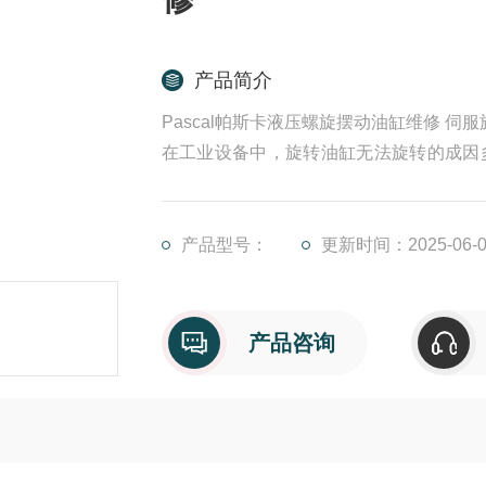
产品简介
Pascal帕斯卡液压螺旋摆动油缸维修 伺
在工业设备中，旋转油缸无法旋转的成因
身的损坏或加工质量问题，这可能导致旋
滑油缺失，同样会引发旋转故障。
三、粘附泄漏粘性液体与固体臂之间有一
产品型号：
更新时间：2025-06-0
若固体表面上的膜较
产品咨询