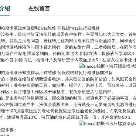
介绍
在线留言
cal帕斯卡液压螺旋摆动油缸维修 伺服旋转缸执行器维修
业设备中，旋转油缸无法旋转的成因多种多样，主要可归结为四大类。首
旋转。其次是润滑问题，若旋转油缸内部润滑不良或润滑油缺失，同样会
粘附泄漏粘性液体与固体臂之间有一定的粘附作用，二者接触后，在固体
圈刮落产生粘附泄漏泵轴向、径向间隙过大 排除方法：检修液压泵原因3
接触不良 排除方法：检修叶片及修研定子内表面原因5：柱塞泵柱塞卡死 
cal帕斯卡液压螺旋摆动油缸维修 伺服旋转缸执行器维修前准备
措施：确保在维修前切断设备电源，并采取适当的防护措施，如佩戴安全
和材料：准备好所需的工具，如扳手、螺丝刀、游标卡尺、百分表等，以
工作区：保持维修工作区域干净整洁，避免杂质进入油缸内部。
油缸是由多种部件组装而成，那么拆卸的时候，就避免不了必要的事项。
那么在拆卸过程当中，液体会喷溅出来，还有就是一定要先切断电源再进行
清理干净3加速液压油的老化氧化反应是液压油老化的要因，而氧化反应的发
)时，油温每升高10℃，液压油的氧化反应就升高一倍，其寿命缩短50％
检查步骤：