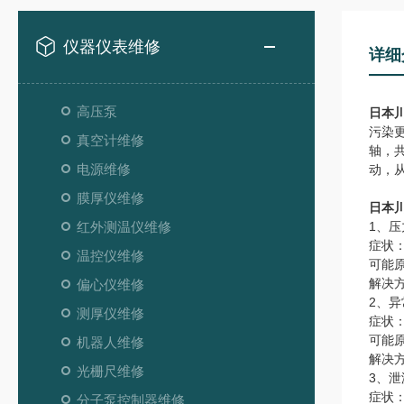
仪器仪表维修
详细
高压泵
日本川
污染
真空计维修
轴，
电源维修
动，
膜厚仪维修
日本川
红外测温仪维修
1、压
症状
温控仪维修
可能
解决
偏心仪维修
2、
测厚仪维修
症状
可能
机器人维修
解决
光栅尺维修
3、泄
症状
分子泵控制器维修