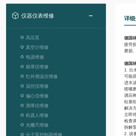
仪器仪表维修
详细
高压泵
德国林
疲劳
真空计维修
磨损
电源维修
德国林
膜厚仪维修
1. 
红外测温仪维修
可能
进水
温控仪维修
喷嘴
调压
偏心仪维修
柱塞
测厚仪维修
解决
立即
机器人维修
检查
光栅尺维修
拆解
2. 
分子泵控制器维修