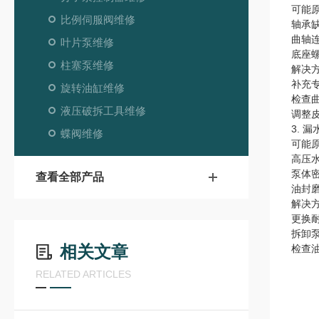
可能
比例伺服阀维修
轴承缺
曲轴
叶片泵维修
底座
柱塞泵维修
解决
补充
旋转油缸维修
检查
液压破拆工具维修
调整
3. 
蝶阀维修
可能
高压
泵体
查看全部产品
油封
解决
更换
拆卸
相关文章
检查
RELATED ARTICLES