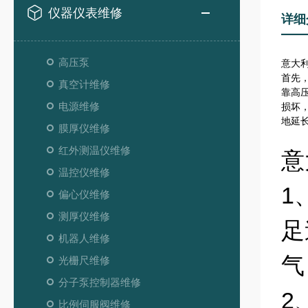
仪器仪表维修
详细
高压泵
意大利
首先
真空计维修
靠高
电源维修
损坏
地延
膜厚仪维修
红外测温仪维修
意
温控仪维修
1
偏心仪维修
测厚仪维修
足
机器人维修
气
光栅尺维修
分子泵控制器维修
2
比例伺服阀维修