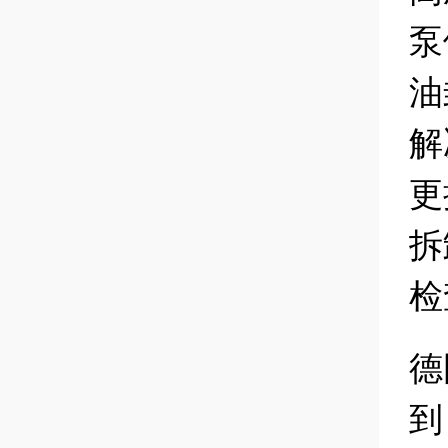
泵
油
解
更
拆
检
德
到