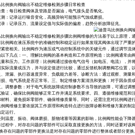
马比例换向阀输出不稳定维修检测步骤日常检查
检查：每日检查阀体及管路是否漏油，电气接头是否氧化。
监测：记录运行噪音变化，高频异响可能预示气蚀或磨损。
记录：记录压力、流量设定值与实际值的偏差，趋势分析故障征兆。
马比例换向阀输出不稳定维修检测步骤比例阀维修的方法基于以上原理，
保比例阀在液压系统中的准确控制和稳定运行如果发现其阀体出现了严重
理紧密相关。比例阀作为液压或气动控制系统中的关键元件，通过调节流
为以下几点：一、理解比例阀的基本构造和工作原理构造：比例阀通常由
流量和压力。工作原理：比例阀通过接收电气信号（如电压、电流），并
测实际流量或压力，并与设定值进行比较，通过反馈机制调整阀芯位置，
灵、泄漏、执行器速度异常、负载能力差等。诊断方法：通过观察、测量
磨损、电气系统是否正常等。三、制定维修方案清洗和更换：对于因杂质
复。调整参数：对于电气系统故障或控制参数不当导致的故障，可通过调
试验证，确保比例阀能够正常工作并满足系统要求。四、遵循维修规范和
和材料、避免损坏零部件、确保维修质量等。同时，还需注意对比例阀进
比例阀维修主要依据其工作原理和构造特点进行故障诊断和维修方案的制
稳定运行。
受到温度、振动、阀体磨损、脏物堵塞等因素的影响，比例阀性能会下降
修过程中，对存在问题的零部件可以采取直接更换的方法，同时还要对该
更换存在问题的零部件更换法是对存在问题的零部件进行整体或者部分更换