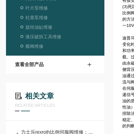
有接
(3)
叶片泵维修
比例
柱塞泵维修
的方
一10
旋转油缸维修
液压破拆工具维修
迪普
变化
蝶阀维修
和功
载。
由永
查看全部产品
侧背
油通
流与
在伺
相关文章
递信
油的
RELATED ARTICLES
性油
排除
稳定
的判
力士乐rexroth比例伺服阀维修：比例伺服阀精准控制的液压利器