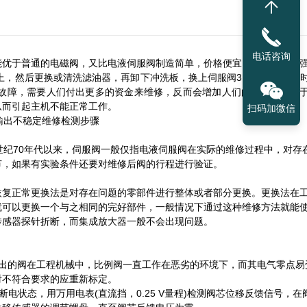
电话咨询
能优于普通的电磁阀，又比电液伺服阀制造简单，价格便宜，抗污染能力
以上，然后更换或清洗滤油器，再卸下冲洗板，换上伺服阀3、使用该设备
故障，需要人们付出更多的资金来维修，反而会增加人们的支出成本由
从而引起主机不能正常工作。
扫码加微信
世纪70年代以来，伺服阀一般仅指电液伺服阀在实际的维修过程中，对存
节，如果有实验条件还要对维修后阀的行程进行验证。
恢复正常更换法是对存在问题的零部件进行整体或者部分更换。更换法在
就可以更换一个与之相同的完好部件，一般情况下通过这种维修方法就能
传感器探针折断，而集成放大器一般不会出现问题。
出的阀在工程机械中，比例阀一直工作在恶劣的环境下，而其电气零点易
对不符合要求的应重新标定。
断电状态，用万用电表(直流挡，0.25 V量程)检测阀芯位移反馈信号，在