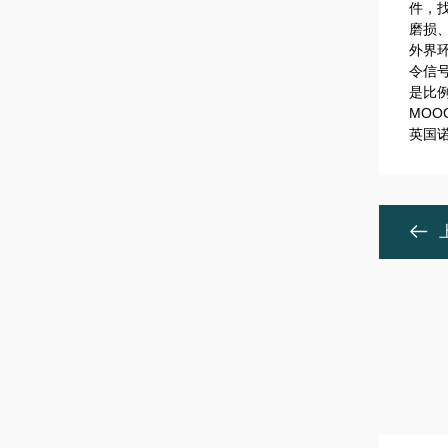
件，
磨损
外界
令信
是比
MOO
英国诺