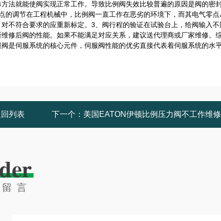
修方法就能使阀实现正常工作。导致比例阀失效比较普遍的原因是阀的密
点的调节在工程机械中，比例阀一直工作在恶劣的环境下，而其电气零点
对不符合要求的应重新标定。3、阀行程的验证在试验台上，给阀输入不
断维修后阀的性能。如果不能满足对应关系，建议送代理商或厂家维修。
服阀是伺服系统的核心元件，伺服阀性能的优劣直接代表着伺服系统的水
返回列表
下一个：
美国EATON伊顿比例压力阀不工作维
der
线留言