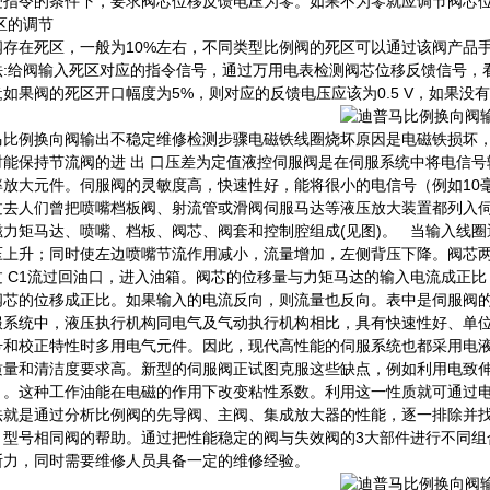
受指令的条件下，要求阀芯位移反馈电压为零。如果不为零就应调节阀芯
死区的调节
阀存在死区，一般为10%左右，不同类型比例阀的死区可以通过该阀产品
法:给阀输入死区对应的指令信号，通过万用电表检测阀芯位移反馈信号，看其
V;如果阀的死区开口幅度为5%，则对应的反馈电压应该为0.5 V，如果没
马比例换向阀输出不稳定维修检测步骤电磁铁线圈烧坏原因是电磁铁损坏，
时能保持节流阀的进 出 口压差为定值液控伺服阀是在伺服系统中将电信
率放大元件。伺服阀的灵敏度高，快速性好，能将很小的电信号（例如10
过去人们曾把喷嘴档板阀、射流管或滑阀伺服马达等液压放大装置都列入伺
磁力矩马达、喷嘴、档板、阀芯、阀套和控制腔组成(见图)。 当输入线
压上升；同时使左边喷嘴节流作用减小，流量增加，左侧背压下降。阀芯两端
过 C1流过回油口，进入油箱。阀芯的位移量与力矩马达的输入电流成正
阀芯的位移成正比。如果输入的电流反向，则流量也反向。表中是伺服阀
服系统中，液压执行机构同电气及气动执行机构相比，具有快速性好、单
号和校正特性时多用电气元件。因此，现代高性能的伺服系统也都采用电
质量和清洁度要求高。新型的伺服阀正试图克服这些缺点，例如利用电致
）。这种工作油能在电磁的作用下改变粘性系数。利用这一性质就可通过
法就是通过分析比例阀的先导阀、主阀、集成放大器的性能，逐一排除并
、型号相同阀的帮助。通过把性能稳定的阀与失效阀的3大部件进行不同组
断力，同时需要维修人员具备一定的维修经验。