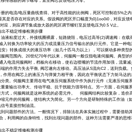
位移传感器的调节螺母，直至阀芯反馈电压为零。
手册的电流/电压量曲线查得。对于高性能的比例阀，死区可控制在5%之
是否存在对应的关系。假设阀的死区开口幅度为0}1oo0i0，对应反馈
有对应，则应调节集成放大器的死区调节螺钉至反馈电压为0.5 V止。
油液粘度过大，外接线圈裸露，短路烧毁，电压过高等(2)调速阀：在载
号输入转换为功率较大的压力或流量压力信号输出的执行元件。它是一种电
毫安）转换成很大的液压功率（如几十匹马力以上），可以驱动多种类型
服阀范围内。20世纪70年代以来，伺服阀一般仅指电液伺服阀。典型的
圈通入电流伺服阀时，档板向右移动，使右边喷嘴的节流作用加强，流量减
的作用力失去平衡, 阀芯遂向左移动。高压油从S流向C2，送到负载。
比，作用在阀芯上的液压力与弹簧力相平衡，因此在平衡状态下力矩马达的
的分类。伺服阀主要用在电气液压伺服系统中作为执行元件（见液压伺服
位重量输出功率大、传动平稳、抗干扰能力强等特点。另一方面，在伺服
液方式，伺服阀就是这种系统的必需元件。 伺服阀结构比较复杂，造价
伸缩元件的伺服阀，使结构大为简化。另一个方向是研制特殊的工作油（
电信号直接控制油流。
找到问题部件的方法。一般情况下，排除法在具体实施过程中，需要借助
合，利用阀的自身特性，找到出现问题的部件。这种方法需要严谨的思维