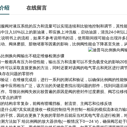
介绍
在线留言
伺服阀对液压系统的压力和流量可以实现连续和比较地控制和调节，其性
箱中注入10%以上的新油液，即应换上冲洗板，启动油源，清洗24小时
意说明书上的流程，如果不参考说明书的话，使用期间很可能会出现许多
振动、阀体磨损、脏物堵塞等因素的影响，比例阀性能会下降甚至失效，
马比例换向阀输出不稳定维修检测步骤
阀一般都具有压力补偿性能，输出压力和流量可以不受负载变化的影响20
部件可以采取直接更换的方法，同时还要对该阀的电气零点和死区进行调
更换存在问题的零部件
和验证：在维修完成后，进行一系列的测试和验证，以确保比例阀的性能
维修中应用相当广泛，该方法的关键是查找出现问题的部件，找到问题后
工作。导致比例阀失效比较普遍的原因是阀的密封件过度磨损、阀芯位移
电气零点的调节
阀的结构非常复杂，前阀有喷嘴挡板、射流管、主阀芯和位移反馈
阀是什么呢?其实就是接收一模拟控制信号并控制一相应的模拟流体动力输
境的干扰，因此在更换了失效的零部件后就应当对其电气零点进行检测，
测方法如下:给比例阀的放大器供电(一般情况下0一24 V)，确保阀芯处于