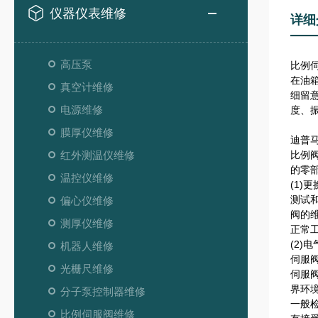
仪器仪表维修
详细
高压泵
比例
在油
真空计维修
细留
电源维修
度、
膜厚仪维修
迪普
红外测温仪维修
比例
的零
温控仪维修
(1)
测试
偏心仪维修
阀的
测厚仪维修
正常
(2)
机器人维修
伺服
光栅尺维修
伺服
界环
分子泵控制器维修
一般检
比例伺服阀维修