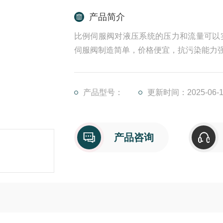
产品简介
比例伺服阀对液压系统的压力和流量可以
伺服阀制造简单，价格便宜，抗污染能力
在油箱中注入10%以上的新油液，即应换
卸下冲洗板，换上伺服阀3、使用该设备
可能会出现许多故障，需要人们付出更多
产品型号：
更新时间：2025-06-1
产品咨询