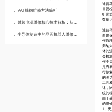
迪普
目视
VAT蝶阀维修方法简析
听觉
数据
射频电源维修核心技术解析：从电弧防护到精准阻抗匹配
迪普
半导体制造中的晶圆机器人维修：系统化排障与精密维护策略
而确
作原
归纳
体的
会检
作不
是否
行修
的测
工具
述，
统的
由于
的维
1、