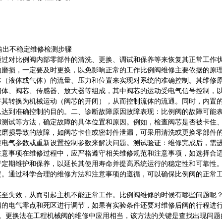
通过对比例阀内部零部件的清洗、更换、调试和保养等来恢复其正常工作
的磨损，一定要及时更换，以免影响正常的工作比例阀维修主要依据的原
体（液体或气体）的流量、压力和位置来实现对系统的准确控制。其维修
阀体、阀芯、传感器、放大器等组成，其中阀芯的运动受电气信号控制，
将其转换为机械运动（阀芯的开闭），从而控制流体的流通。同时，内置
以达到准确控制的目的。二、诊断故障原因故障表现：比例阀的故障可能
和测试等方法，确定故障的具体位置和原因。例如，检查阀芯是否被卡住
或磨损导致的故障，如阀芯卡住或密封件泄漏，可采用清洗或更换零部件
整电气参数或重新设置控制参数来解决问题。测试验证：维修完成后，需
注意事项在维修过程中，应严格遵守相关维修规范和注意事项，如选择合
行定期维护和保养，以延长其使用寿命并提高系统运行的稳定性和可靠性
定。通过科学合理的维修方法和注意事项的遵循，可以确保比例阀的正常
甚至失效，从而引起主机不能正常工作。比例阀维修的时候有哪些问题呢
阀的电气零点和死区进行调节，如果有实验条件还要对维修后阀的行程进
。更换法在工程机械阀的维修中应用相当，该方法的关键是查找出现问题