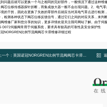
找到问题后就可以更换一个与之相同的完好部件，一般情况下通过这种维
、阀芯位移传感器探针折断，而集成放大器一般不会出现问题。2、电气零
环境的干扰，因此在更换了失效的零部件后就应当对其电气零点进行检测，
号，检测各种状态下阀芯位移反馈信号，通过它们之间的对应关系，来判
例阀维修厂家和您分享的知识，更多详情欢迎关注我司网站了解。由于伺
G D072伺服阀常用于伺服系统，要求具有较高的可靠性及安全保护性
冠NORGREN比例节流阀阀芯卡滞维修详细过程
上一个：
英国诺冠NORGREN比例节流阀阀芯卡滞维修详细过程
Or
在