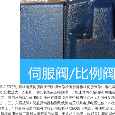
ERBIGER贺尔碧格电液伺服阀比例失调维修检测步骤穆格伺服维修中电
电机负载过大；2.电机、电机电缆或连接故障；3.加速时间不足(更有可能
。二、过电压故障1.伺服驱动器已在其直流总线中检测到过压；2.内外制动
数）。三、欠压故障1.伺服驱动器检测到线路电压或其电源电压过低；2.
相电压；4.伺服驱动器电源可连接到伺服驱动器I/O卸下东西。关闭电源后
是穆格伺服维修厂家和大家分享的知识，更多相关讯息，欢迎关注我司网