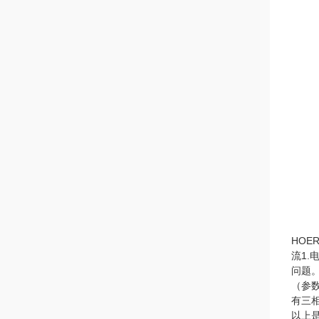
HO
流1.
问题
（参
有三
以上