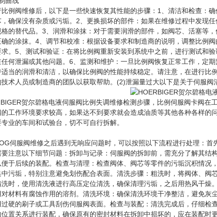
制曲线
行比例阀维修后，以下是一些快速恢复其性能的步骤：1、清洁和检查：确
芯，确保没有杂质或污垢。2、更换损坏的部件：如果在维修过程中发现任
规格的替代品。3、润滑和涂抹：对于需要润滑的部件，如阀芯、活塞等，
正确的涂抹。4、调节和校准：根据设备要求和制造商的说明，调整比例阀
要求。5、测试和验证：在将比例阀重新安装到系统中之前，进行测试和验
在任何泄漏或其他问题。6、监测和维护：一旦比例阀恢复正常工作，定期
持适当的润滑和清洁，以确保比例阀的性能持续稳定。请注意，在进行比
的技术人员或制造商的团队以获取帮助。(2)泄漏量过大以下是关于伺服
ERBIGER贺尔碧格电液伺服阀比例失调维修检测步骤，比例伺服阀卡阀
阀的工作环境要求较高，如果达不到要求就会造成油质等其他各种各样的
要专业的车间和试验台，切不可自行拆解。
OOG伺服阀维修之后遇到无响应问题时，可以按照以下流程进行处理：首
需要注意以下细节问题：拆卸与记录：伺服阀的拆卸前，需充分了解其结
以便于后续的装配。检查与清理：检查阀体、阀芯等零件的污垢沉积情况
集中污垢，特别注意避免划伤配合表面。清洗步骤：粗洗时，将阀体、阀
精洗时，使用清洗液进行高压定位清洗，确保清理污垢，之后用热风干燥
用对材料有腐蚀作用的溶剂。清洗环境：确保清洗环境干净整洁，避免灰
用过硬的刷子或工具刮伤伺服阀表面。检查与装配：清洗完成后，仔细检
的位置关系进行装配，确保原有的密封材料在拆卸中损坏的，应在装配时