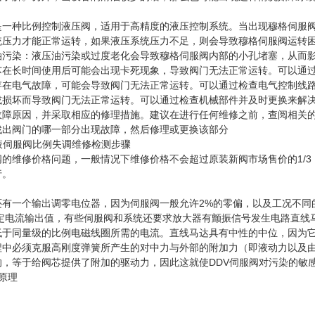
是一种比例控制液压阀，适用于高精度的液压控制系统。当出现穆格伺服
统压力才能正常运转，如果液压系统压力不足，则会导致穆格伺服阀运转
油污染：液压油污染或过度老化会导致穆格伺服阀内部的小孔堵塞，从而
芯在长时间使用后可能会出现卡死现象，导致阀门无法正常运转。可以通
存在电气故障，可能会导致阀门无法正常运转。可以通过检查电气控制线
或损坏而导致阀门无法正常运转。可以通过检查机械部件并及时更换来解
故障原因，并采取相应的修理措施。建议在进行任何维修之前，查阅相关
找出阀门的哪一部分出现故障，然后修理或更换该部分
的维修价格问题，一般情况下维修价格不会超过原装新阀市场售价的1/3
行。
有一个输出调零电位器，因为伺服阀一般允许2%的零偏，以及工况不同
额定电流输出值，有些伺服阀和系统还要求放大器有颤振信号发生电路直线
低于同量级的比例电磁线圈所需的电流。直线马达具有中性的中位，因为
程中必须克服高刚度弹簧所产生的对中力与外部的附加力（即液动力以及
，等于给阀芯提供了附加的驱动力，因此这就使DDV伺服阀对污染的敏
原理