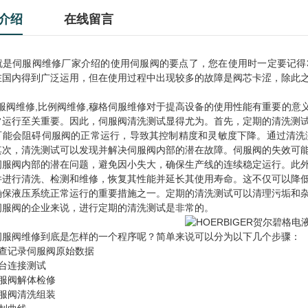
介绍
在线留言
就是伺服阀维修厂家介绍的使用伺服阀的要点了，您在使用时一定要记得
在国内得到广泛运用，但在使用过程中出现较多的故障是阀芯卡涩，除此
。
阀维修,比例阀维修,穆格伺服维修对于提高设备的使用性能有重要的意
常运行至关重要。因此，伺服阀清洗测试显得尤为。首先，定期的清洗测
可能会阻碍伺服阀的正常运行，导致其控制精度和灵敏度下降。通过清洗
其次，清洗测试可以发现并解决伺服阀内部的潜在故障。伺服阀的失效可
伺服阀内部的潜在问题，避免因小失大，确保生产线的连续稳定运行。此
件进行清洗、检测和维修，恢复其性能并延长其使用寿命。这不仅可以降
确保液压系统正常运行的重要措施之一。定期的清洗测试可以清理污垢和
伺服阀的企业来说，进行定期的清洗测试是非常的。
伺服阀维修到底是怎样的一个程序呢？简单来说可以分为以下几个步骤：
检查记录伺服阀原始数据
上台连接测试
伺服阀解体检修
伺服阀清洗组装