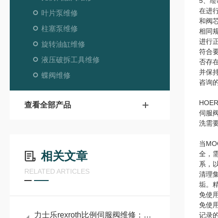
5、绘
在进
叶片泵维修
和阀
柱塞泵维修
相同
进行
旋转油缸维修
符合
液压破拆工具维修
否存
并保
蝶阀维修
咨询
HO
查看全部产品
伺服
洗需
当M
相关文章
全，
系，
RELATED ARTICLES
清理
垢。
免使
免使
力士乐rexroth比例伺服阀维修：比例伺服阀精准控制的液压利器
记录