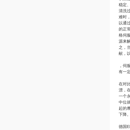
稳定
清洗
难时
以通
的正
格伺
源来
之，
献，
，伺
有一
在对
漂，
一个
中位
起的
下降
德国