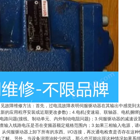
机常见故障维修方法：首先，过电流故障表明伺服驱动器在其输出中感觉到
在新的应用程序安装或近期更改参数)；4.电机(变速箱、联轴器、电机捆绑
电路问题(接线、制动单元、内外制动电阻问题)；3.伺服驱动器的减速设
检查输入线路电压是否在变频器额定规格范围内；3.如果三相输入电源，请
，从伺服驱动器上卸下所有的东西。I/O连接，再次通电检查是否存在这种
站了解。另外，当设备润滑油较少的话，那么也可能出现这种情况如果系