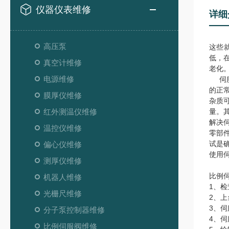
仪器仪表维修
详细
高压泵
这些
低，
真空计维修
老化
电源维修
伺服
的正
膜厚仪维修
杂质
红外测温仪维修
量。
解决
温控仪维修
零部
试是
偏心仪维修
使用
测厚仪维修
比例
机器人维修
1、
光栅尺维修
2、
3、
分子泵控制器维修
4、
比例伺服阀维修