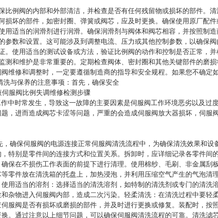
保比例阀的内部和外部清洁，并检查是否有任何残留物或损坏的部件。清
何损坏的部件，如密封圈、弹簧或阀芯，应及时更换。确保使用原厂配件
使用适当的润滑剂进行润滑。确保润滑剂与阀体和阀芯相容，并按照制造
的参数和设置。这可能涉及到调整电流、压力或其他控制参数，以确保阀
证。使用适当的测试设备或方法，验证比例阀的动作和控制是否正常，并
监测和维护是非常重要的。定期检查阀体、密封圈和其他关键部件的磨损
例阀维修和调整时，一定要遵循制造商的指导和安全规程。如果您不确定
阀清洗与保养的注意事项：首先，确保安全
在工作中时常发生，导致这一故障的主要因素是伺服阀工作环境恶劣以及过
问题，进而造成阀芯卡涩等问题，严重的会造成伺服阀放大器损坏，伺服
先，确保伺服阀的电源连接正常伺服阀清洗流程中，为确保清洗效果和设
构，特别是零件间的连接方式和位置关系。拆卸时，应详细记录各零件间
，确保在不损伤工作表面的前提下进行清理。使用棉纱、毛刷、非金属刮
芯等零件放在清洗箱的托盘上，加热浸泡，并利用压缩空气产生的气泡清
。使用适当的溶剂：选择适当的清洗溶剂，如特制的清洗剂或专门的清洗
尘和杂物进入伺服阀内部，造成二次污染。轻柔清洗：在清洗过程中要轻
查伺服阀是否有损坏或磨损的部件，并及时进行更换或修复。装配时，按
更换。通过注意以上细节问题，可以确保伺服阀清洗流程的可靠。清洗滤