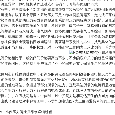
、流量异常、执行机构动作迟缓或不准确等，可能与伺服阀有关
过程中，注意选择不会对零部件造成腐蚀或二次污染的清洁剂穆格伺服阀
，可能存在以下几个原因：系统压力不足：穆格伺服阀需要一定的液压系
过检查液压系统的压力表或者调整液压系统的压力来解决这个问题。液压
常运转。需要检查液压油的质量并及时更换。阀芯卡死：穆格伺服阀的阀
服阀并清洗阀芯来解决。电气故障：穆格伺服阀需要电气信号控制，如果
解决。机械故障：穆格伺服阀的机械部件长时间使用后，可能会因为磨损
当穆格伺服阀出现运转困难问题时，需要进行系统性的排查，找到具体的
以避免不当造成进一步的损坏。对于不能正常工作的力士乐比例阀，首先
服阀价格相比于一般的阀门价格要高出不少，不少的客户关心的就是伺服阀
定的质保时间。这样就为用户节约了不小的采购开支，保证生产的顺利进
比例阀进行维修的过程中，有许多的要点都会影响到设备的运行情况另外还
在伺服阀使用寿命期间零偏允差可达5%~6%，因此调零机构应可调%的
永磁的差动马达。永磁提供部分所需的磁力。直线马达所需的电流明显地
就会产生力和行程，力和行程是与电流成正比。直线马达在向外伸出的过
摩擦力）。在直线马达返回中位时，对中弹簧力是和马达产生的力同方向的
。直线马达借助对中弹簧回中，不需外加电流图2为三位四通换向阀的工作
EMG比例压力阀泄露维修详细过程