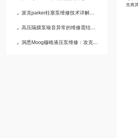
先将
派克parker柱塞泵维修技术详解：常见故障诊断与维护策略
高压隔膜泵噪音异常的维修需结合其工作原理和常见故障点进行系统排查
洞悉Moog穆格液压泵维修：攻克电液伺服控制的核心难题