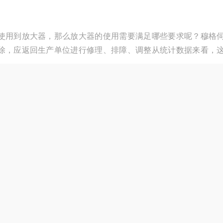
使用到放大器，那么放大器的使用需要满足哪些要求呢？穆格
除，应返回生产单位进行修理、排障、调整从统计数据来看，
的重要元件，其性能的稳定与否直接影响到整个系统的运行效
重要。下面，我们就来详细探讨一下伺服阀的修理内容。
0
厂商性质：其他
访问量：394
18036488810