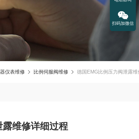
扫码加微信
器仪表维修
比例伺服阀维修
德国EMG比例压力阀泄露维
泄露维修详细过程