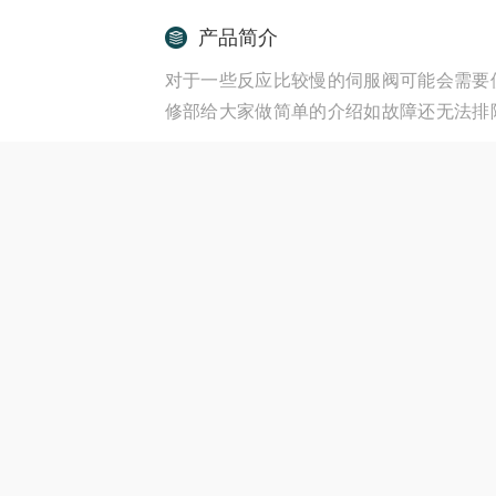
产品简介
对于一些反应比较慢的伺服阀可能会需要
修部给大家做简单的介绍如故障还无法排
障发生频繁伺服阀作为自动控制系统中
此，对伺服阀进行定期的检修与维护至关
产品型号：
更新时间：2025-06-1
德国EMG比例压力阀泄
产品咨询