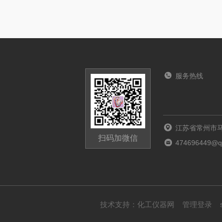
服务热线
江苏省常州市马
扫码加微信
474696449@q
技术支持：
化工仪器网
管理登录