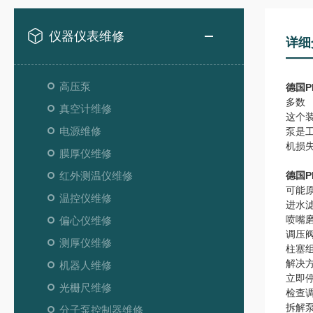
仪器仪表维修
详细
高压泵
德国P
多数
真空计维修
这个
电源维修
泵是
机损
膜厚仪维修
红外测温仪维修
德国P
可能
温控仪维修
进水
喷嘴
偏心仪维修
调压
测厚仪维修
柱塞
解决
机器人维修
立即
光栅尺维修
检查
拆解
分子泵控制器维修