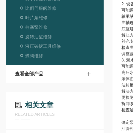
2. 
比例伺服阀维修
可能
轴承缺
叶片泵维修
曲轴
柱塞泵维修
底座
解决
旋转油缸维修
补充
液压破拆工具维修
检查
调整
蝶阀维修
3. 
可能
高压
查看全部产品
泵体
油封
解决
更换
相关文章
拆卸
检查
RELATED ARTICLES
确定
油管