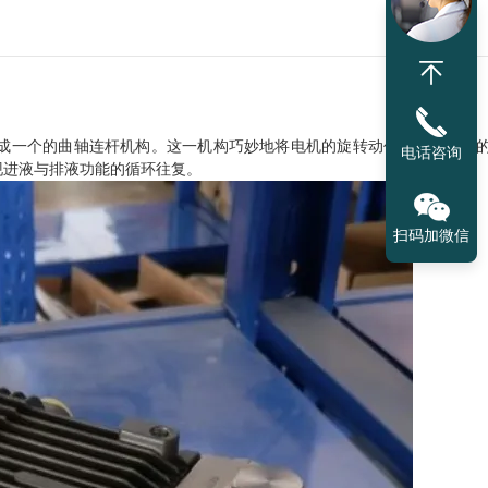
成一个的曲轴连杆机构。这一机构巧妙地将电机的旋转动作转化为柱塞
电话咨询
现进液与排液功能的循环往复。
扫码加微信