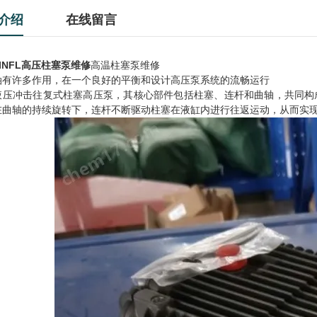
介绍
在线留言
INFL高压柱塞泵维修
高温柱塞泵维修
油有许多作用，在一个良好的平衡和设计高压泵系统的流畅运行
液压冲击往复式柱塞高压泵，其核心部件包括柱塞、连杆和曲轴，共同构
在曲轴的持续旋转下，连杆不断驱动柱塞在液缸内进行往返运动，从而实