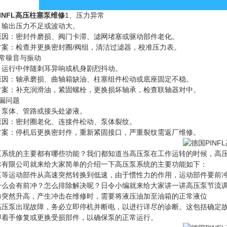
INFL高压柱塞泵维修
1、压力异常
：输出压力不足或波动大。
原因：密封件磨损、阀门卡滞、滤网堵塞或驱动部件老化。
方案：检查并更换密封圈/阀组，清洁过滤器，校准压力表。
异常噪音与振动
：运行中伴随刺耳异响或机身剧烈抖动。
原因：轴承磨损、曲轴箱缺油、柱塞组件松动或底座固定不稳。
方案：补充润滑油，紧固螺栓，更换损坏轴承，检查联轴器对中。
漏问题
：泵体、管路或接头处渗液。
原因：密封圈老化、连接件松动、泵体裂纹。
方案：停机后更换密封件，重新紧固接口，严重裂纹需返厂维修。
泵系统的主要都有哪些功能？我们都知道当高压泵在工作运转的时候，高
术有限公司就来给大家简单的介绍一下高压泵系统的主要功能如下：
泵等运动部件从高速突然转换到低速，由于惯性力的作用，运动部件要前
什么会有前冲？怎么排除解决呢？日令小编就来给大家讲一讲高压泵节流
力突然升高，产生冲击在维修时，需要将液压油加至油箱的正常液位
高压泵出现故障，务必立即停机并断电，以进行详尽的诊断。这包括确定
即着手修复或更换受损部件，以确保泵的正常运行。