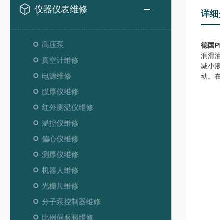
仪器仪表维修
详细
高压泵
德国P
润滑
真空计维修
减小
电源维修
动。
膜厚仪维修
红外测温仪维修
温控仪维修
偏心仪维修
测厚仪维修
机器人维修
光栅尺维修
分子泵控制器维修
比例伺服阀维修