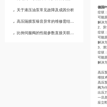
德国P
关于液压油泵常见故障及成因分析
症状
可能
高压隔膜泵噪音异常的维修需结合其工作原理和常见故障点进行系统排查
解决
2、
症状
比例伺服阀的性能参数直接关联其适用领域
可能
解决
3、泄
症状
可能
解决
高压
维技
高压
阀为
出压
一旦
应立