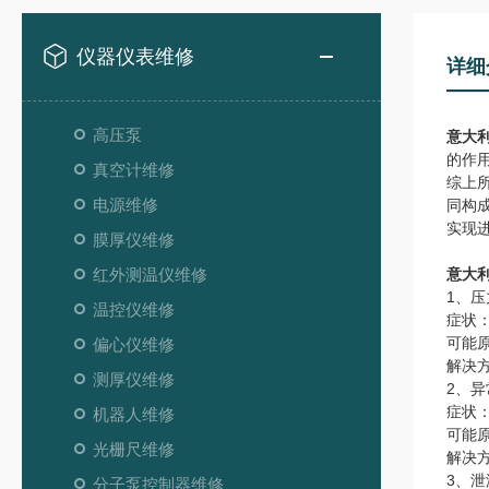
仪器仪表维修
详细
高压泵
意大
的作
真空计维修
综上
电源维修
同构
实现
膜厚仪维修
红外测温仪维修
意大
1、压
温控仪维修
症状
可能
偏心仪维修
解决
测厚仪维修
2、
症状
机器人维修
可能
光栅尺维修
解决
3、泄
分子泵控制器维修