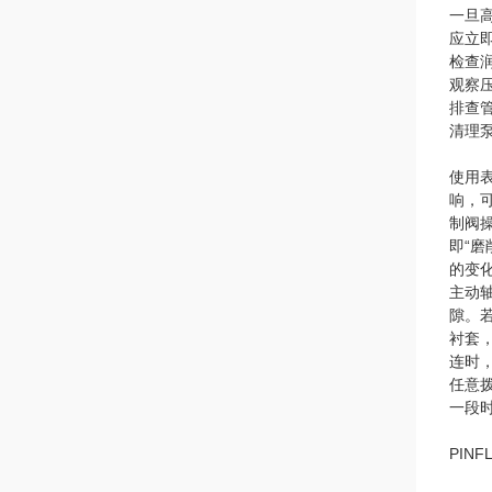
一旦
应立
检查
观察
排查
清理
使用
响，
制阀
即“
的变化
主动
隙。
衬套
连时
任意
一段
PIN