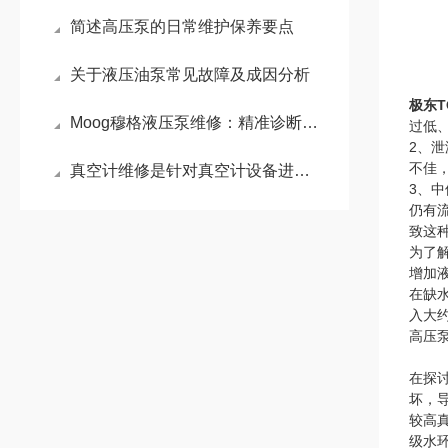
简述高压泵的日常维护保养要点
关于液压油泵常见故障及成因分析
极东T
Moog穆格液压泵维修：精准诊断与专业修复的艺术
过低
2、
不佳
真空计维修是针对真空计设备进行故障排查修复和保养的服务
3、
仍有
致这
为了
增加
在缺
入大
高压
在探
坏，
较高
级水