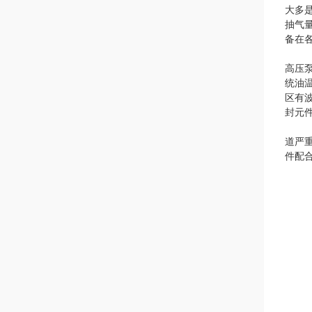
大多是
抽气
备在
高压
统油
区有
封元件
道严
件配