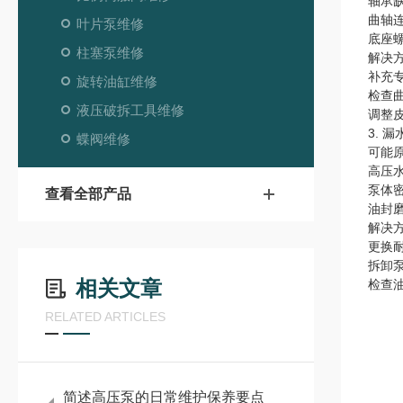
轴承缺
曲轴
叶片泵维修
底座
柱塞泵维修
解决
补充
旋转油缸维修
检查
液压破拆工具维修
调整
3. 
蝶阀维修
可能
高压
泵体
查看全部产品
油封
解决
更换
拆卸
相关文章
检查
RELATED ARTICLES
简述高压泵的日常维护保养要点