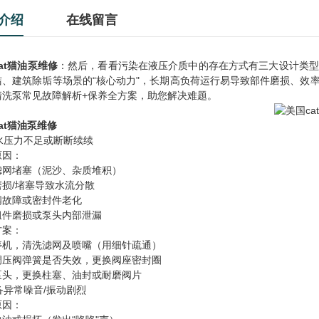
介绍
在线留言
at猫油泵维修
：然后，看看污染在液压介质中的存在方式有三大设计类型
洁、建筑除垢等场景的“核心动力"，长期高负荷运行易导致部件磨损、效
清洗泵常见故障解析+保养全方案，助您解决难题。
at猫油泵维修
出水压力不足或断断续续
原因：
滤网堵塞（泥沙、杂质堆积）
磨损/堵塞导致水流分散
阀故障或密封件老化
组件磨损或泵头内部泄漏
方案：
停机，清洗滤网及喷嘴（用细针疏通）
调压阀弹簧是否失效，更换阀座密封圈
泵头，更换柱塞、油封或耐磨阀片
设备异常噪音/振动剧烈
原因：