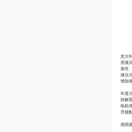
意大利
用液
靠性
液压
增加
年度
拆解
电机
升级
德国麦