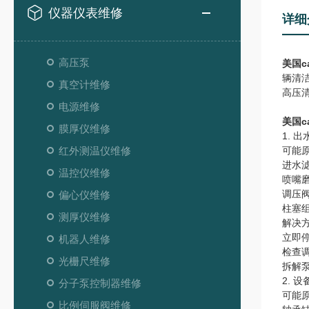
仪器仪表维修
详细
高压泵
美国c
辆清
真空计维修
高压
电源维修
美国c
膜厚仪维修
1. 
红外测温仪维修
可能
进水
温控仪维修
喷嘴
调压
偏心仪维修
柱塞
测厚仪维修
解决
立即
机器人维修
检查
光栅尺维修
拆解
2. 
分子泵控制器维修
可能
比例伺服阀维修