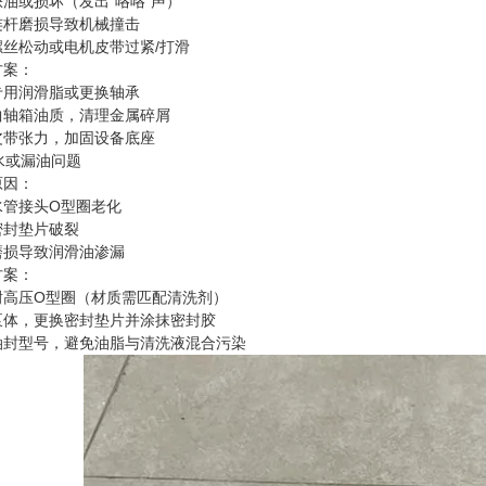
油或损坏（发出“咯咯"声）
连杆磨损导致机械撞击
螺丝松动或电机皮带过紧/打滑
方案：
专用润滑脂或更换轴承
曲轴箱油质，清理金属碎屑
皮带张力，加固设备底座
漏水或漏油问题
原因：
水管接头O型圈老化
密封垫片破裂
磨损导致润滑油渗漏
方案：
耐高压O型圈（材质需匹配清洗剂）
泵体，更换密封垫片并涂抹密封胶
油封型号，避免油脂与清洗液混合污染