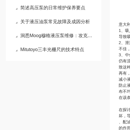
简述高压泵的日常维护保养要点
关于液压油泵常见故障及成因分析
意大
1、
洞悉Moog穆格液压泵维修：攻克电液伺服控制的核心难题
导致
2、
不佳
Mitutoyo三丰光栅尺的技术特点
3、
仍有
致这
再有
减小
防止
布不
在该
在探
坏，
、配
的作