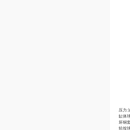
压力:
缸体
坏铜
轮按