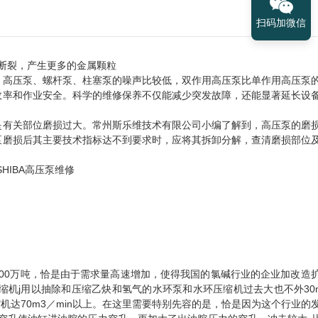
扫码加微信
断裂，产生更多的金属颗粒
；高压泵、螺杆泵、柱塞泵的噪声比较低，双作用高压泵比单作用高压泵
效率和作业安全。科学的维修保养不仅能减少突发故障，还能显著延长设
。
是有关部位磨损过大。常州斯乐维技术有限公司小编了解到，高压泵的磨
泵磨损后其主要技术指标达不到要求时，应将其拆卸分解，查清磨损部位
到1500万吨，恰是由于需求量高速增加，使得我国的氯碱行业的企业加改造
机j用以抽除和压缩乙炔和氢气的水环泵和水环压缩机过去大也不外30m
机达70m3／min以上。在这里需要特别先容的是，恰是因为这个行业的