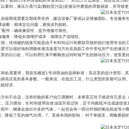
加快了较高I力水环压缩机的开发和出产。对出口节流系统，高压泵压力的
可以看到，液压介质污染(颗粒型污染)是液压件磨损的罪魁祸首，并导致
复杂故障或需要定期保养支持，建议设备厂家或认证维修团队。专业服务
故障诊断：精准定位问题，避免误判损耗。
原厂配件：确保兼容性，提升维修可靠性。
 延保服务：降低长期维护成本，保障生产连续性。
发现，传动键的脱落可能是由于长时间运行和磨损导致的他们使用专业的
装置可以很好地利用吸收液流速度与方向在急剧工作中变化所产生的液压
压泵的出口处，可以利用它来不断吸收运转时候产生的脉动压力，使泵更
泵和粘度要求，我首先概述1号润滑油的选择标准：高压泵的设计类型，
选择高压泵的基本参数。一般来说，在低压工况，什么类型的泵都可以用
比较经济。
口方向不合适，没有经验的客户自己调整时，未将泵芯肖子插进肖孔里去
大，压力摆动，长时间使用会使油温升高过快，定子内曲线冲击成波纹状
过程中，钢液会放出许多的气体，一起也会有一部分纤细的氧化粉皮等小
刻，降低了泵的抽气功用。7、泵体布局的影响： 对于单级泵，简略磨损
钱。