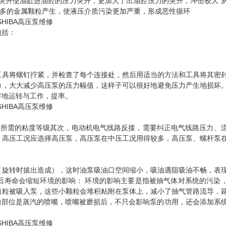
突升使油缸进油腔的压力突升，更加大了出油腔压力的突升，冲击较大 
更多的金属颗粒产生，使液压介质污染更加严重，形成恶性循环
包括：
工具将螺钉拧紧，并检查了每个连接处，然后用适当的方法和工具将其密
力，大大减少高压泵的压力幅值，这样子可以很好地避免压力产生地损坏
好地运转与工作，提率。
其所需的粘度等级其次，电动机电气线路反接，需要纠正电气线路压力、
。高压工况应选择高压泵，高压泵在中压工况用得较多，高压泵、螺杆泵
（旋转时拔出造成），这时油泵吸油口空间缩小，吸油遇阻吸油不畅，表
后寿命会缩短环境的影响： 环境的影响主要是指被抽气体对系统的污染
颗粒被吸入泵，这些小颗粒会堆积粘附在泵体上，减小了抽气管路流导，
的部位是蒸汽的喷嘴，喷嘴被磨损后，不只会影响泵的功用，还会添加系