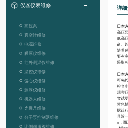
仪器仪表维修
详细
高压泵
日本东
高压
真空计维修
低高
电源维修
命。
随着
膜厚仪维修
要有
红外测温仪维修
采取
温控仪维修
日本东
可先
偏心仪维修
检查
测厚仪维修
观察
尝试
机器人维修
紧急
光栅尺维修
据该行
且近
分子泵控制器维修
n，
比例伺服阀维修