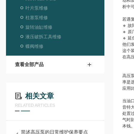
动和
析中
叶片泵维修
柱塞泵维修
若遇
🔹 
旋转油缸维修
🔹 
液压破拆工具维修
🔹
他们
蝶阀维修
这个
在高
查看全部产品
高压
率是
应用
相关文章
当油
RELATED ARTICLES
音特
处置
气时
本
简述高压泵的日常维护保养要点