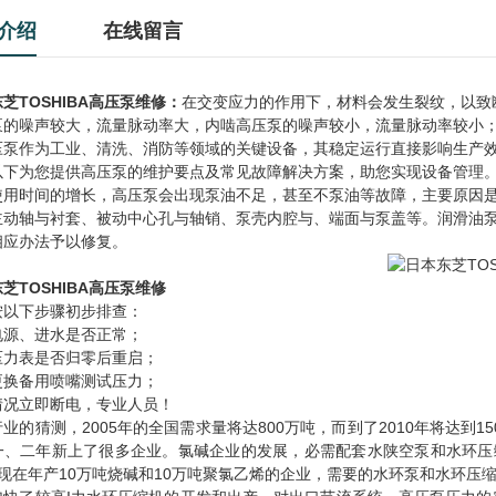
介绍
在线留言
芝TOSHIBA高压泵维修：
在交变应力的作用下，材料会发生裂纹，以致
泵的噪声较大，流量脉动率大，内啮高压泵的噪声较小，流量脉动率较小
压泵作为工业、清洗、消防等领域的关键设备，其稳定运行直接影响生产
以下为您提供高压泵的维护要点及常见故障解决方案，助您实现设备管理
使用时间的增长，高压泵会出现泵油不足，甚至不泵油等故障，主要原因
主动轴与衬套、被动中心孔与轴销、泵壳内腔与、端面与泵盖等。润滑油
相应办法予以修复。
芝TOSHIBA高压泵维修
按以下步骤初步排查：
电源、进水是否正常；
压力表是否归零后重启；
更换备用喷嘴测试压力；
情况立即断电，专业人员！
业的猜测，2005年的全国需求量将达800万吨，而到了2010年将达
一、二年新上了很多企业。氯碱企业的发展，必需配套水陕空泵和水环压缩
而现在年产10万吨烧碱和10万吨聚氯乙烯的企业，需要的水环泵和水环压缩