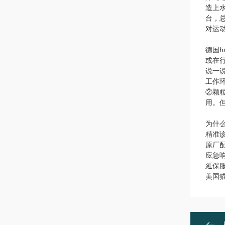
造上水
台，
对运
德国h
或在
说一
工作
②颗
用。
为什
精准
原厂
应急
延保服
美国