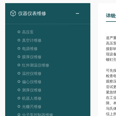
仪器仪表维修
详细
高压泵
道严
真空计维修
高压
电源维修
接影
现设
膜厚仪维修
螺钉孔
红外测温仪维修
可先
温控仪维修
检查
观察
偏心仪维修
尝试
测厚仪维修
紧急
在工
机器人维修
障。
光栅尺维修
马氏
综上
分子泵控制器维修