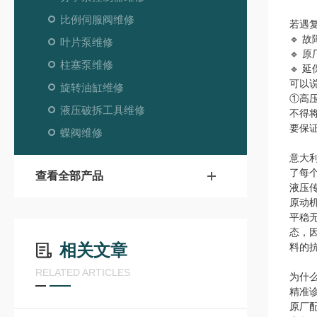
比例伺服阀维修
若遇
🔹 
叶片泵维修
🔹 
柱塞泵维修
🔹
可以说
旋转油缸维修
①高
液压破拆工具维修
不得
要保
蝶阀维修
意大
了每
查看全部产品
液压
原动
平稳
态，
相关文章
料的
RELATED ARTICLES
为什
精准
原厂