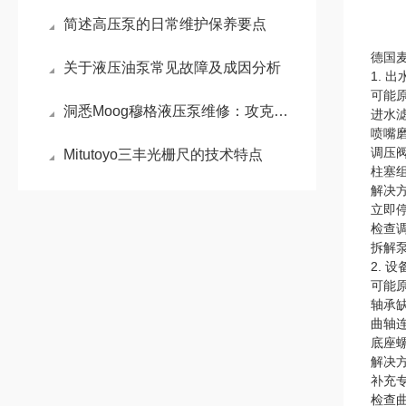
简述高压泵的日常维护保养要点
德国麦
关于液压油泵常见故障及成因分析
1. 
可能
洞悉Moog穆格液压泵维修：攻克电液伺服控制的核心难题
进水
喷嘴
调压
Mitutoyo三丰光栅尺的技术特点
柱塞
解决
立即
检查
拆解
2. 
可能
轴承缺
曲轴
底座
解决
补充
检查