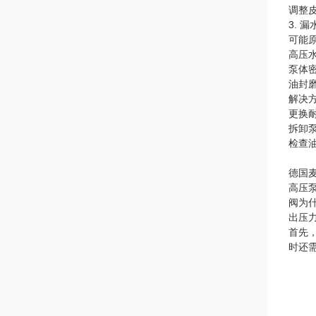
调整
3. 
可能
高压
泵体
油封
解决
更换
拆卸
检查
德国麦
高压
阀为
出压
首先
时还