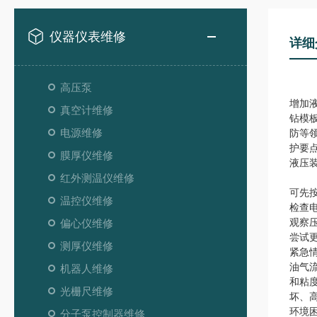
仪器仪表维修
详细
高压泵
增加
真空计维修
钻模
电源维修
防等
护要
膜厚仪维修
液压
红外测温仪维修
可先
温控仪维修
检查
观察
偏心仪维修
尝试
测厚仪维修
紧急
油气
机器人维修
和粘
光栅尺维修
坏、
环境
分子泵控制器维修