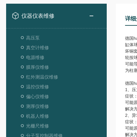
仪器仪表维修
详细
高压泵
德国h
缸体
真空计维修
坏铜
电源维修
轮按
可能
膜厚仪维修
为柱
红外测温仪维修
德国h
温控仪维修
1、压
症状
偏心仪维修
可能
测厚仪维修
解决
2、
机器人维修
症状
光栅尺维修
可能
解决
分子泵控制器维修