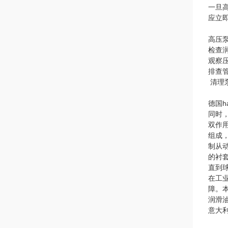
一旦
应立
高压
检查
观察
排查
清理
德国h
同时
双作
组成
制从
的衬
直到
在工
障。
润滑
意大