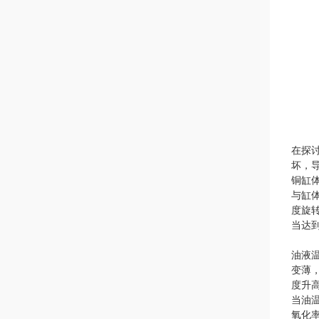
在探
坏，
铜缸
与缸
度旋
当达
油液
变薄
度升
当油
氧化