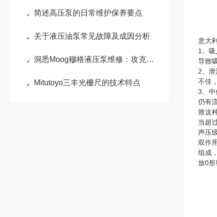
简述高压泵的日常维护保养要点
关于液压油泵常见故障及成因分析
意大利
1、
洞悉Moog穆格液压泵维修：攻克电液伺服控制的核心难题
导致
2、
不佳
Mitutoyo三丰光栅尺的技术特点
3、
仍有
致这
当超
声压级
双作
组成
放0