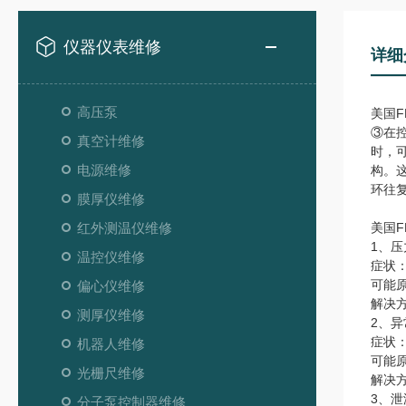
仪器仪表维修
详细
高压泵
美国
③在
真空计维修
时，
电源维修
构。
环往
膜厚仪维修
红外测温仪维修
美国
1、压
温控仪维修
症状
可能
偏心仪维修
解决
测厚仪维修
2、
症状
机器人维修
可能
光栅尺维修
解决
3、泄
分子泵控制器维修