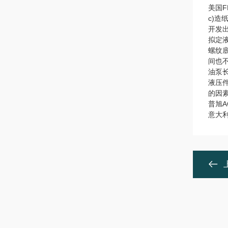
美国
c)
开发出
拟定
螺纹
间也
油泵
液压
的因
普旭
意大