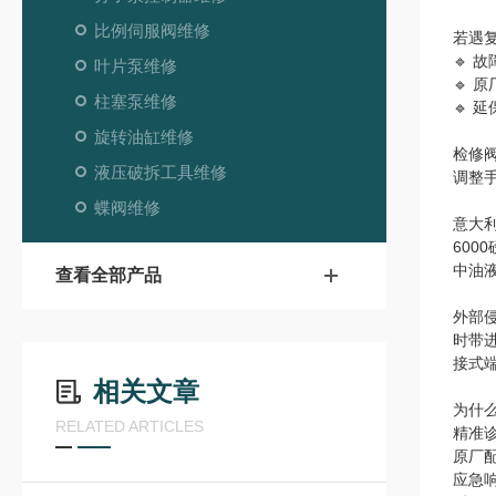
比例伺服阀维修
若遇
🔹 
叶片泵维修
🔹 
柱塞泵维修
🔹
旋转油缸维修
检修
液压破拆工具维修
调整
蝶阀维修
意大
600
中油液
查看全部产品
外部
时带
接式
相关文章
为什
RELATED ARTICLES
精准
原厂
应急