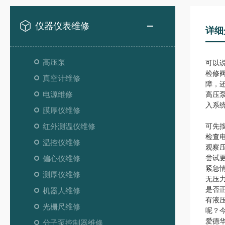
仪器仪表维修
详细
高压泵
可以说
检修
真空计维修
障，
电源维修
高压
入系
膜厚仪维修
红外测温仪维修
可先
检查
温控仪维修
观察
尝试
偏心仪维修
紧急
测厚仪维修
无压
是否
机器人维修
有液
光栅尺维修
呢？
爱德
分子泵控制器维修