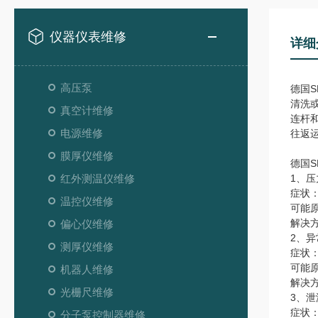
仪器仪表维修
详细
高压泵
德国
清洗
真空计维修
连杆
电源维修
往返
膜厚仪维修
德国S
红外测温仪维修
1、压
症状
温控仪维修
可能
解决
偏心仪维修
2、
测厚仪维修
症状
可能
机器人维修
解决
光栅尺维修
3、泄
症状
分子泵控制器维修