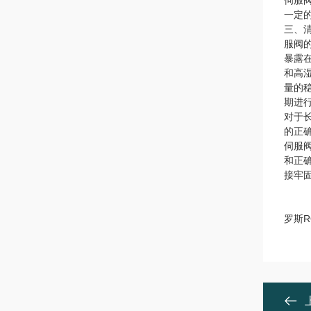
伺服
一定
三、
服阀
暴露
和高
量的
期进
对于
的正
伺服
和正
接牢
罗斯