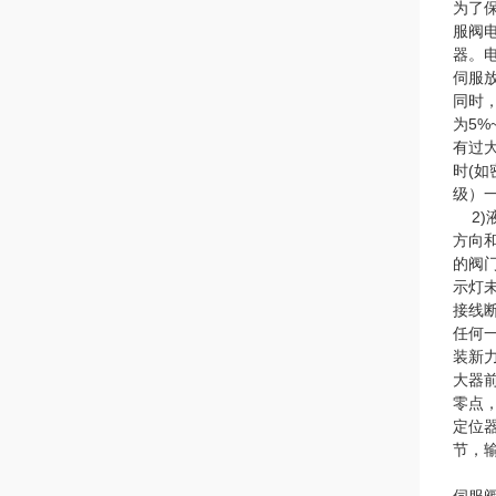
为了
服阀
器。
伺服
同时
为5
有过
时(如
级）一
2)
方向
的阀
示灯
接线
任何
装新
大器
零点
定位
节，