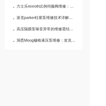
力士乐rexroth比例伺服阀维修：比例伺服阀精准控制的液压利器
派克parker柱塞泵维修技术详解：常见故障诊断与维护策略
高压隔膜泵噪音异常的维修需结合其工作原理和常见故障点进行系统排查
洞悉Moog穆格液压泵维修：攻克电液伺服控制的核心难题