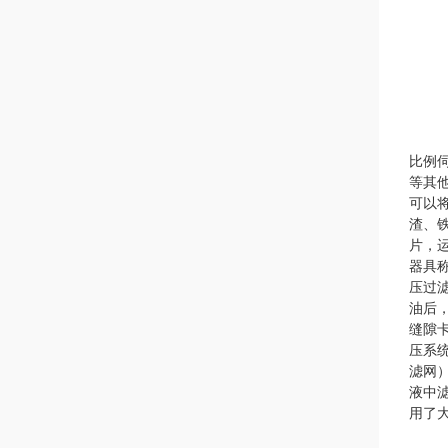
比例
等其
可以
渣、
片，
器具
压过
油后
缝隙
压系
滤网
液中
用了