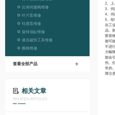
2、
比例伺服阀维修
3、
4、
叶片泵维修
5、绘
柱塞泵维修
在工
品。
旋转油缸维修
胶质
液压破拆工具维修
都可
不进
蝶阀维修
大幅
能会
伤。
查看全部产品
常的
障注
相关文章
RELATED ARTICLES