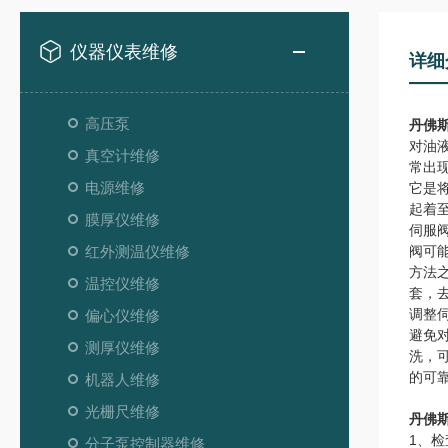
仪器仪表维修
详细
高压泵
丹佛
对油
真空计维修
常出
电源维修
它是
起着
膜厚仪维修
伺服
红外测温仪维修
阀可
方法
温控仪维修
套，
调整
偏心仪维修
避免
测厚仪维修
洗，
的可
机器人维修
光栅尺维修
丹佛
1、
分子泵控制器维修