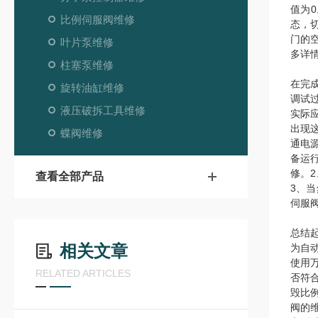
值为
比例伺服阀维修
态，
门的
叶片泵维修
多详
柱塞泵维修
在完
旋转油缸维修
调试
液压破拆工具维修
实际
出现
蝶阀维修
通电
备运
修。
查看全部产品
3、
伺服
总结
相关文章
为自
使用
RELATED ARTICLES
否符
毁比
阀的