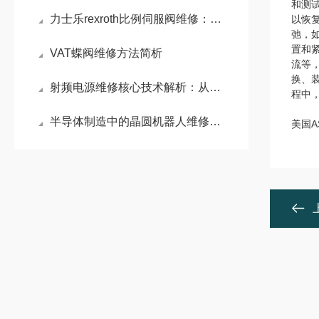
和测
力士乐rexroth比例伺服阀维修：比例伺服阀精准控制的液压利器
以恢
弛，
置和
VAT蝶阀维修方法简析
流等
换、
射频电源维修核心技术解析：从电弧防护到精准阻抗匹配
程中
半导体制造中的晶圆机器人维修：系统化排障与精密维护策略
美国