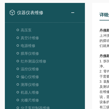
仪器仪表维修
详细
高压泵
丹佛
上冲
真空计维修
的摆
电源维修
们就
膜厚仪维修
丹佛
红外测温仪维修
1.
净。
温控仪维修
2.
于需
偏心仪维修
3.
测厚仪维修
及测
在维
机器人维修
说，
光栅尺维修
设备
有三
分子泵控制器维修