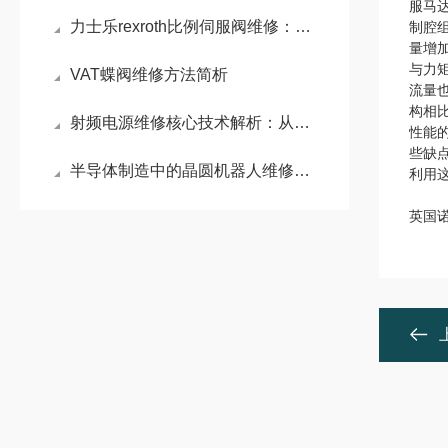
服马
力士乐rexroth比例伺服阀维修：比例伺服阀精准控制的液压利器
制腔
量增
与力
VAT蝶阀维修方法简析
流量
构相
射频电源维修核心技术解析：从电弧防护到精准阻抗匹配
性能
些缺
半导体制造中的晶圆机器人维修：系统化排障与精密维护策略
利用
英国诺