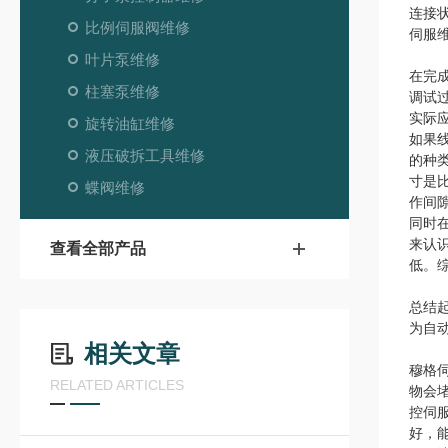
连接
比例伺服阀维修
伺服
叶片泵维修
在完
柱塞泵维修
调试
实际
旋转油缸维修
如果
液压破拆工具维修
的种
寸是
蝶阀维修
作间
同时
来认
查看全部产品
低。
总结
为自
相关文章
穆格
RELATED ARTICLES
物会
控伺
好，