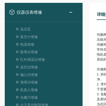
仪器仪表维修
详细
高压泵
伺服
真空计维修
压能
电源维修
伺服
常快
膜厚仪维修
电机
红外测温仪维修
系统
温控仪维修
丹佛
1.
偏心仪维修
净。
测厚仪维修
2.
于需
机器人维修
3.
光栅尺维修
及测
当此
分子泵控制器维修