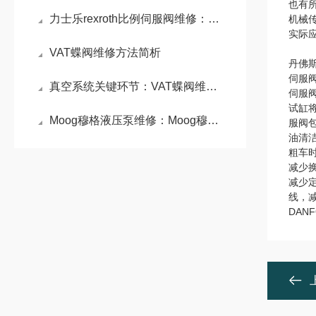
也有
力士乐rexroth比例伺服阀维修：比例伺服阀精准控制的液压利器
机械
实际
VAT蝶阀维修方法简析
丹佛
伺服
真空系统关键环节：VAT蝶阀维修原理与密封性能重构技术
伺服
试缸
Moog穆格液压泵维修：Moog穆格液压泵高性能与精密控制的代表
服阀
油清
粗车
减少
减少
线，
DAN