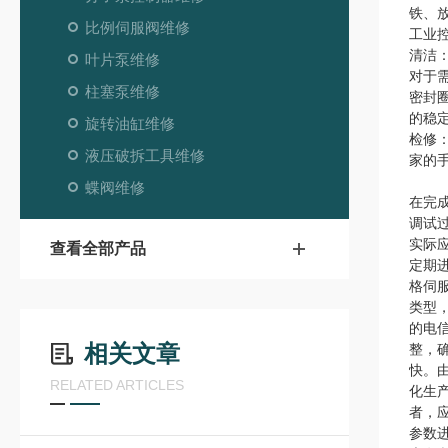
铁、
比例伺服阀维修
工业
清洁
叶片泵维修
对于
柱塞泵维修
密封
的稳
旋转油缸维修
检修
液压破拆工具维修
家的
蝶阀维修
在完
调试
实际
查看全部产品
定期
格伺
类型
的电
相关文章
整，
快。
RELATED ARTICLES
化生
者，
参数