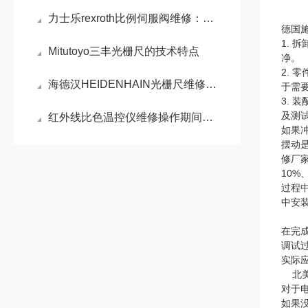
力士乐rexroth比例伺服阀维修：比例伺服阀精准控制的液压利器
德国施
1.
Mitutoyo三丰光栅尺的技术特点
净。
2.
海德汉HEIDENHAIN光栅尺维修：结构与故障分析
于需
3.
及测
红外线比色温控仪维修操作期间的注意事项
如果
摆动
修厂
10
过程
中安
在完
调试
实际
北美
对于
如果