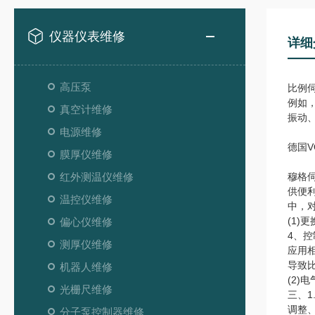
仪器仪表维修
详细
高压泵
比例
例如
真空计维修
振动
电源维修
德国V
膜厚仪维修
红外测温仪维修
穆格
供便
温控仪维修
中，
(1)
偏心仪维修
4、
测厚仪维修
应用
导致
机器人维修
(2)
光栅尺维修
三、1
调整
分子泵控制器维修