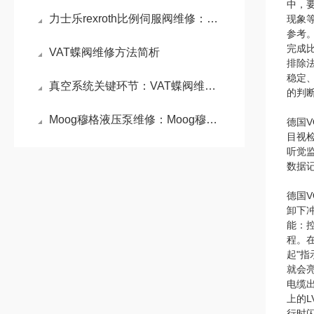
中，
力士乐rexroth比例伺服阀维修：比例伺服阀精准控制的液压利器
现象
参考
完成
VAT蝶阀维修方法简析
排除
稳定
真空系统关键环节：VAT蝶阀维修原理与密封性能重构技术
的判
Moog穆格液压泵维修：Moog穆格液压泵高性能与精密控制的代表
德国V
目视
听觉
数据
德国V
卸下
能：
程。
起"
就会
电缆
上的
行时