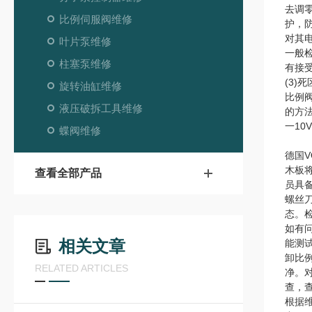
去调
比例伺服阀维修
护，
对其
叶片泵维修
一般检
柱塞泵维修
有接
(3)
旋转油缸维修
比例
液压破拆工具维修
的方
一10
蝶阀维修
德国
木板
查看全部产品
员具
螺丝
态。
如有
相关文章
能测
卸比
RELATED ARTICLES
净。
查，
根据