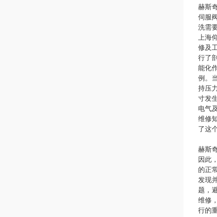
赫斯
伺服
洗需
上海
修及
行了
能化
例。
持压
寸发
电气
维修
了这
赫斯
因此
的正
发现
题，
维修
行的