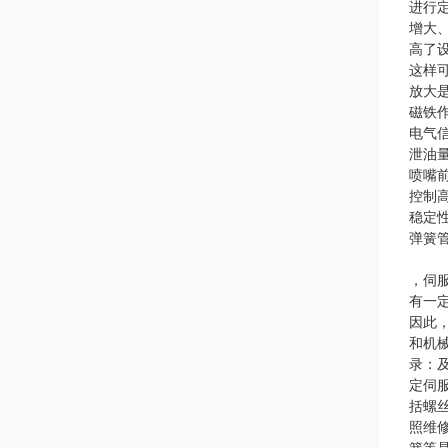
进行
增大
高了
这样
放大
磁铁
电气
泄油
喷嘴
控制
稳定
弹簧
，伺
有一
因此
和机
录：
定伺
括螺
照维