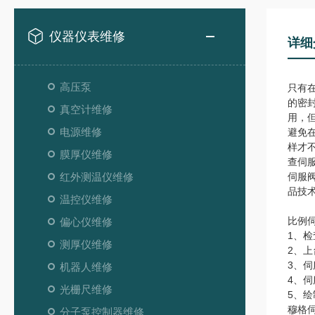
仪器仪表维修
详细
高压泵
只有
的密
真空计维修
用，
电源维修
避免
样才
膜厚仪维修
查伺
红外测温仪维修
伺服
品技
温控仪维修
比例
偏心仪维修
1、
测厚仪维修
2、
3、
机器人维修
4、
光栅尺维修
5、绘
穆格
分子泵控制器维修