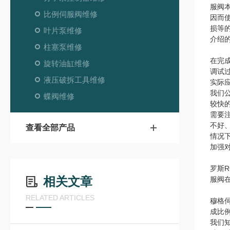
服阀
比例伺服阀维修
因而
损等
叶片泵维修
介绍
柱塞泵维修
在完
旋转油缸维修
调试
液压破拆工具维修
实际
我们
蝶阀维修
较快
需要
不好
查看全部产品
情况
加强
罗斯
相关文章
服阀
RELATED ARTICLES
穆格
成比
我们