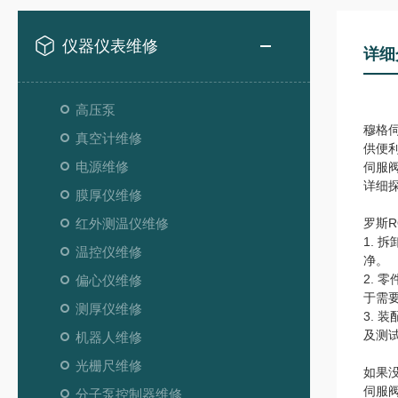
仪器仪表维修
详细
高压泵
穆格
真空计维修
供便
电源维修
伺服
详细
膜厚仪维修
红外测温仪维修
罗斯R
1.
温控仪维修
净。
2.
偏心仪维修
于需
测厚仪维修
3.
及测
机器人维修
光栅尺维修
如果
伺服
分子泵控制器维修