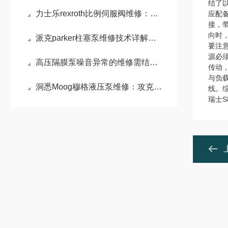
结了
力士乐rexroth比例伺服阀维修：比例伺服阀精准控制的液压利器
应配备
接，
向时
派克parker柱塞泵维修技术详解：常见故障诊断与维护策略
要注
源必
高压隔膜泵噪音异常的维修需结合其工作原理和常见故障点进行系统排查
传动
与负
洞悉Moog穆格液压泵维修：攻克电液伺服控制的核心难题
线。
瑞士S