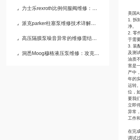
力士乐rexroth比例伺服阀维修：比例伺服阀精准控制的液压利器
美国
1.
派克parker柱塞泵维修技术详解：常见故障诊断与维护策略
净。
2.
高压隔膜泵噪音异常的维修需结合其工作原理和常见故障点进行系统排查
于需
3.
及测
洞悉Moog穆格液压泵维修：攻克电液伺服控制的核心难题
油质
害是
产中
年的
运转
位，
要我
立即
异常
工作
在完
调试