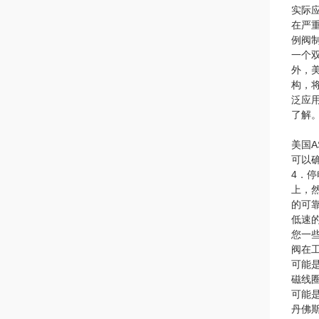
实际
在严
例阀
一个
外，
构，
泛应
了解
美国
可以
4．
上，
的可
低速
您一
阀在
可能
磁线
可能
丹佛