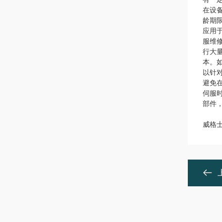
在设
龄期
应用
服维
行大
本。
以针
避免
伺服
部件
威格士