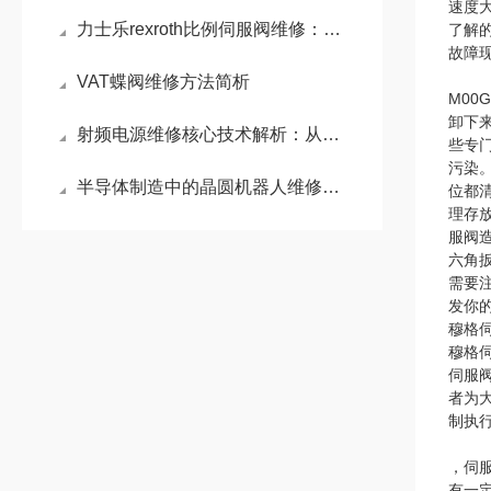
速度
力士乐rexroth比例伺服阀维修：比例伺服阀精准控制的液压利器
了解
故障
VAT蝶阀维修方法简析
M0
卸下
射频电源维修核心技术解析：从电弧防护到精准阻抗匹配
些专
污染
半导体制造中的晶圆机器人维修：系统化排障与精密维护策略
位都
理存
服阀
六角
需要
发你
穆格
穆格
伺服
者为
制执
，伺
有一