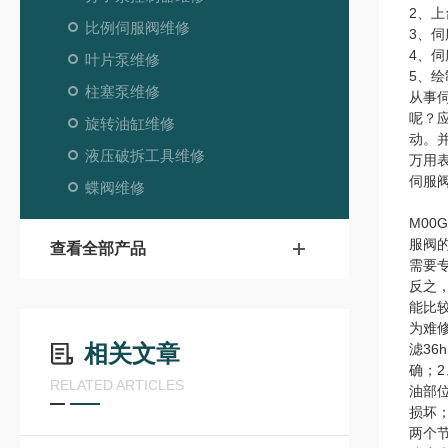
2、
比例伺服阀维修
3、
4、
叶片泵维修
5、绘
柱塞泵维修
从事
呢？
旋转油缸维修
动。
液压破拆工具维修
万用
伺服
蝶阀维修
M0
服阀
查看全部产品
需要
反之
能比
为难
相关文章
滤3
确；
RELATED ARTICLES
油部
损坏
两个