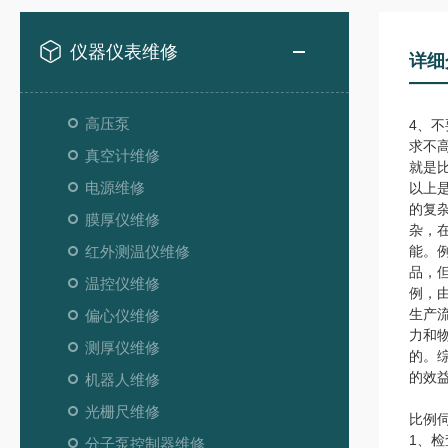
仪器仪表维修
详细
高压泵
4、
求不
真空计维修
就是
电源维修
以上
的复
膜厚仪维修
杂，
红外测温仪维修
能。
品，
温控仪维修
例，
生产
偏心仪维修
力和
测厚仪维修
的。
的效
机器人维修
光栅尺维修
比例
1、
分子泵控制器维修