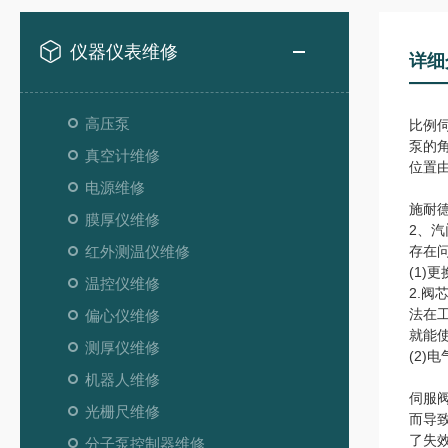
仪器仪表维修
详细
高压泵
比例
泵的
真空计维修
位置
电源维修
施耐
膜厚仪维修
2、
红外测温仪维修
存在
(1)
温控仪维修
2.
法在
偏心仪维修
就能
测厚仪维修
(2)
机器人维修
伺服
光栅尺维修
而导
了失
分子泵控制器维修