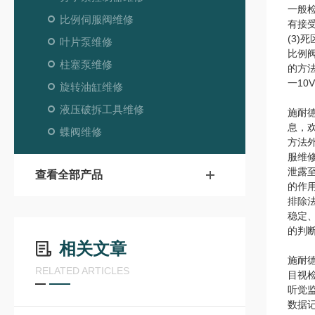
一般检
比例伺服阀维修
有接
(3)
叶片泵维修
比例
柱塞泵维修
的方
一10
旋转油缸维修
液压破拆工具维修
施耐
息，
蝶阀维修
方法
服维
泄露
查看全部产品
的作
排除
稳定
的判
相关文章
施耐
RELATED ARTICLES
目视
听觉
数据