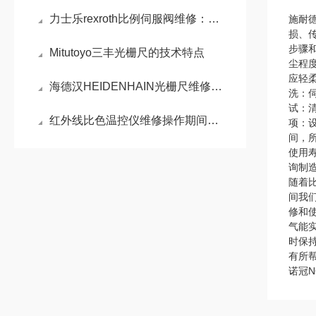
力士乐rexroth比例伺服阀维修：比例伺服阀精准控制的液压利器
施耐
损、
步骤
Mitutoyo三丰光栅尺的技术特点
尘程
应轻
海德汉HEIDENHAIN光栅尺维修：结构与故障分析
洗：
试：
红外线比色温控仪维修操作期间的注意事项
项：
间，
使用
询制
随着
间我
修和
气能
时保
有所
诺冠