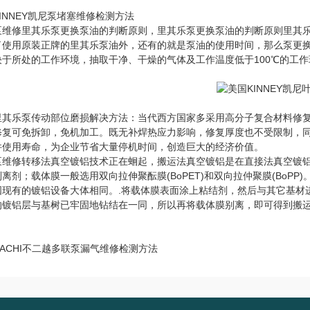
INNEY凯尼泵堵塞维修检测方法
泵维修里其乐泵更换泵油的判断原则，里其乐泵更换泵油的判断原则里其
了使用原装正牌的里其乐泵油外，还有的就是泵油的使用时间，那么泵更换
决于所处的工作环境，抽取干净、干燥的气体及工作温度低于100℃的工作环
里其乐泵传动部位磨损解决方法：当代西方国家多采用高分子复合材料修
修复可免拆卸，免机加工。既无补焊热应力影响，修复厚度也不受限制，
件使用寿命，为企业节省大量停机时间，创造巨大的经济价值。
泵维修转移法真空镀铝技术正在蛔起，搬运法真空镀铝是在直接法真空镀
离剂；载体膜一般选用双向拉伸聚酝膜(BoPET)和双向拉仲聚膜(Bo
国现有的镀铝设备大体相同。.将载体膜表面涂上粘结剂，然后与其它基材
的镀铝层与基树已牢固地钻结在一同，所以再将载体膜别离，即可得到搬运
。
ACHI不二越多联泵漏气维修检测方法