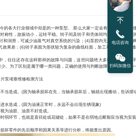
当今的各大行业领域中却是的一种泵型。 那么大家一定会有疑问了，到底
几何对称性，故振动小，运转平稳。转子间及转子和壳体间均有间隙，不用
封和润滑，可减少油蒸气对真空系统的污染；(4)泵腔内无压缩，无排气
电话咨询
气效果差；(6)转子表面为形状较为复杂的曲线柱面，加工和检查比较困难
中，往往还存在这样那样的故障与问题，这些问题绝大多数应属于使用
扫码加微信
很少。为了区别是属于哪一类问题，正确的使用与判断故障原因，特提供
装不当造成。(因为轴承损坏在先，当轴承损坏后，轴就出现搬动，告诉摆
进水造成，(因为油液正常时，永远不会出现生锈现象)
律视为油脏、油质不好造成。
当时弱环节，也就是直径处或花键处，如果不是在弱地点断裂应当视为安
对损坏零件的先后顺序和因果关系等进行分析，终能查出原因。