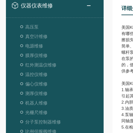
仪器仪表维修
详细
高压泵
美国
有哪
真空计维修
擦损
电源维修
简单
螺杆
膜厚仪维修
在泵
红外测温仪维修
的，
供参
温控仪维修
美国K
偏心仪维修
1.
测厚仪维修
引起其
2.
机器人维修
3.
光栅尺维修
4.
同轴
分子泵控制器维修
5.
比例伺服阀维修