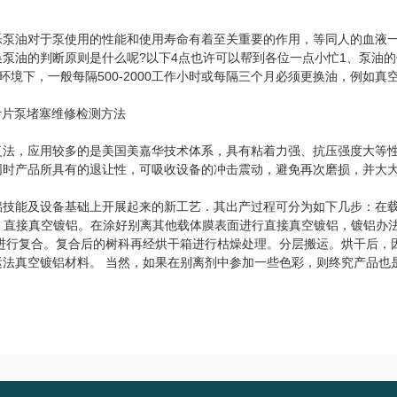
乐泵油对于泵使用的性能和使用寿命有着至关重要的作用，等同人的血液
泵油的判断原则是什么呢?以下4点也许可以帮到各位一点小忙1、泵油的
境下，一般每隔500-2000工作小时或每隔三个月必须更换油，例如真
复法，应用较多的是美国美嘉华技术体系，具有粘着力强、抗压强度大等
同时产品所具有的退让性，可吸收设备的冲击震动，避免再次磨损，并大
铝技能及设备基础上开展起来的新工艺．其出产过程可分为如下几步：在
PP)。直接真空镀铝。在涂好别离其他载体膜表面进行直接真空镀铝，镀铝办
进行复合。复合后的树科再经烘干箱进行枯燥处理。分层搬运。烘干后，
法真空镀铝材料。 当然，如果在别离剂中参加一些色彩，则终究产品也