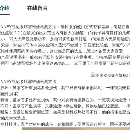
介绍
在线留言
KINNEY凯尼泵堵塞维修检测方法：每种泵的使用方式都有差异，但是在
些优点呢？(1)在较宽的压力范围内有较大的抽速；(2)转子具有良好的
失小，可大大降低驱动功率，从而可实现较高转速；(3)泵腔内无需用油密
、紧凑，对被抽气体中的灰尘和水蒸汽不敏感；(5)压缩比较低，对氢气抽
泵维修使用泵的优点有哪些，这些都是泵的优点，所以才备受大家喜爱。
的产品说明书中一般都有详细的安装指南与注意事项。但在实际使用过程
使用不当占油泵损坏的比例高达95%以上，真正属于产品质量问题的却是
考：
INNEY凯尼泵堵塞维修检测方法
轴承损坏：当泵芯严重损坏多处损伤，其中只要有轴承损坏时，一律视为安
他件损坏)
内胆有锈，当泵芯多处严重损伤，其中只要有锈迹存在的。一览表视为油液中
油质不好：当泵芯严重损坏，只要油液中存在赃物、异物或油已经变黑。一
泵轴断裂：应设法检查断裂位置，如果是材料或热处理不好，他的损坏点应
度偏差太大造成。
在检查材料时，应当对材料的成份，金相组织，硬度等进行检查，同事还要