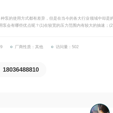
：每种泵的使用方式都有差异，但是在当今的各大行业领域中却是
泵会有哪些优点呢？(1)在较宽的压力范围内有较大的抽速；(2
平稳。转子间及转子和壳体间均有间隙，不用润滑，摩擦损失
(3)泵腔内无需用油密封和润滑，可减少油蒸气对真空系统的污
9
厂商性质：其他
访问量：502
18036488810