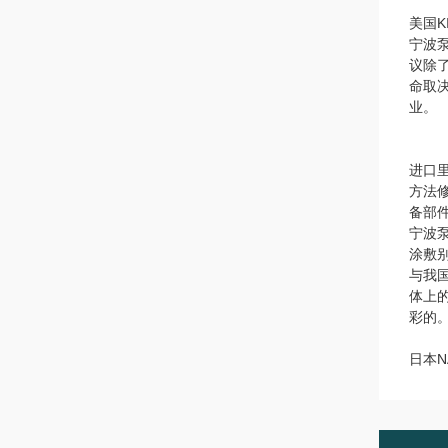
美国K
宁波
议除
命取
业。
进口
方法
备部
宁波
涂敷别
与我
体上
彩的
日本N