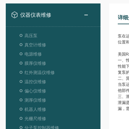
仪器仪表维修
详细
高压泵
泵在
位置
真空计维修
电源维修
美国R
一、
膜厚仪维修
性能
红外测温仪维修
复泵
二、
温控仪维修
当泵
他部
偏心仪维修
三、
测厚仪维修
泄漏
漏，
机器人维修
光栅尺维修
分子泵控制器维修