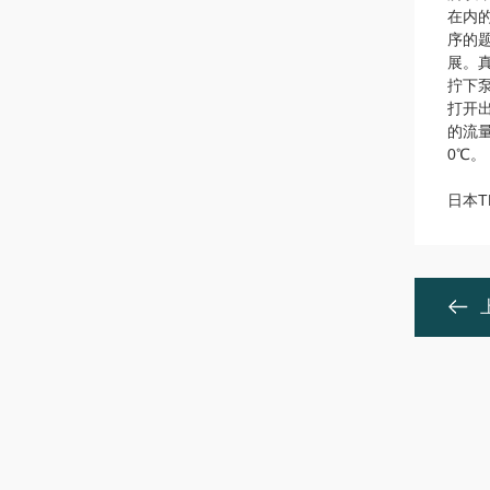
在内
序的
展。
拧下
打开
的流
0℃。
日本T