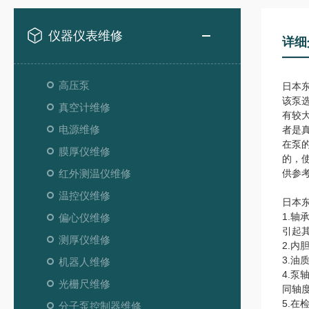
仪器仪表维修
详细
高压泵
日本
该泵
真空计维修
有较
电源维修
者是
在泵
膜厚仪维修
的，
红外测温仪维修
供参
温控仪维修
日本东
1.
偏心仪维修
引起其
测厚仪维修
2.
3.
机器人维修
4.
光栅尺维修
同轴
5.
分子泵控制器维修