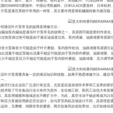
片泵油、碳片、旋片、维修包、密封套件、其他配件。代理品牌有：德国LEYB
国EDWARDS爱德华、中国台湾凯威科、日本ULACE爱发科、日本松村
叶片泵是液压系统中常用的一种泵，其主要作用是将机械能转换为液压能
。
介绍液压叶片泵常见的故障及维修方法：
 泵内漏油泵内漏油是液压叶片泵常见的故障之一。其原因可能是密封件老
 泵体过热泵体过热可能是由于液压油温度过高、泵内泄漏、油路堵塞等原
。
 泵噪音大泵噪音大可能是由于叶片磨损、泵内部件松动、油路堵塞等原因
 泵输出流量不稳定泵输出流量不稳定可能是由于泵内部件磨损、油路堵塞
 泵压力不稳定泵压力不稳定可能是由于泵内部件磨损、油路堵塞、压力调
液压叶片泵需要具备一定的液压知识和技能，如果不熟悉维修方法，建议
之一。
的真空行业企业应广泛进行有交流，尤其是应该加强学术界和工业界的密
燥技术除了可在食品行业大有作为意外，在生物工程、医药工业也大有发
用。其应用规模和领域还在不断扩大中。为此，真空冷冻干燥必将成为21
空和压力泵都采用静态空压设计，但与罗茨风机压缩设计不同，其原理是
向运转，无摩擦、间隙非常的紧密。两爪轮靠同步齿轮带动，当爪轮移动