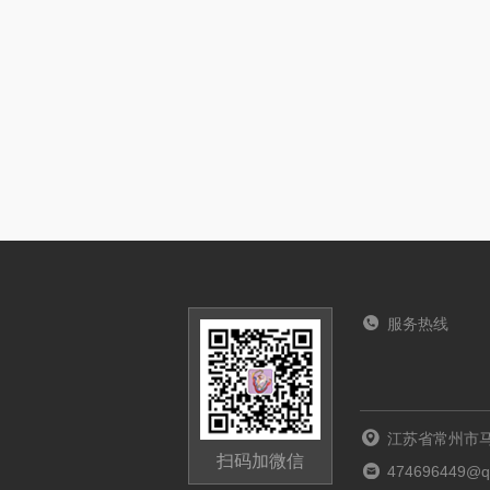
服务热线
江苏省常州市马
扫码加微信
474696449@q