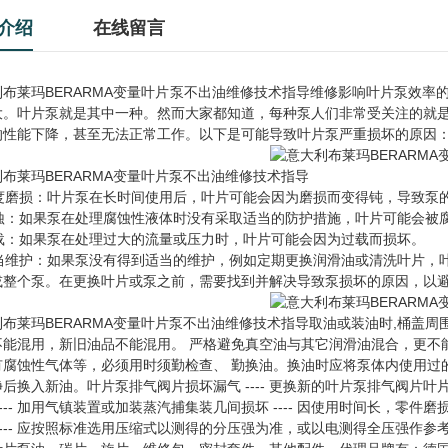
介绍
在线留言
利布莱玛BERARMA变量叶片泵不出油维修技术指导维修影响叶片泵效
大。叶片泵就是其中一种。然而大家都知道，每种泵人们非常受关注的就
的性能下降，甚至无法正常工作。以下是可能导致叶片泵严重损坏的原因
布莱玛BERARMA变量叶片泵不出油维修技术指导
 过度磨损：叶片泵在长时间使用后，叶片可能会因为磨损而变得钝，导致泵
 腐蚀：如果泵在处理腐蚀性液体时没有采取适当的防护措施，叶片可能会被
 过载：如果泵在处理过大的流量或压力时，叶片可能会因为过载而损坏。
 不当维护：如果泵没有得到适当的维护，例如定期更换润滑油或清洗叶片
或整个泵。在更换叶片或泵之前，需要找到并解决导致泵损坏的原因，以
利布莱玛BERARMA变量叶片泵不出油维修技术指导取油或装油时,桶盖
不能混用，新旧油品不能混用。 严格避免真空油与其它润滑油混合，更不
有腐蚀性气体等，必须用时须勤检查、 勤换油。换油时应将泵体内使用过
后换入新油。叶片泵排气阀片损坏漏气 ---- 更换新的叶片泵排气阀片叶
---- 加用气镇装置或加装蒸汽捕集装几间损坏 ---- 因使用时间长，
 ---- 应按照标准选用压缩式以测得的分压强为准，或以电测得全压强