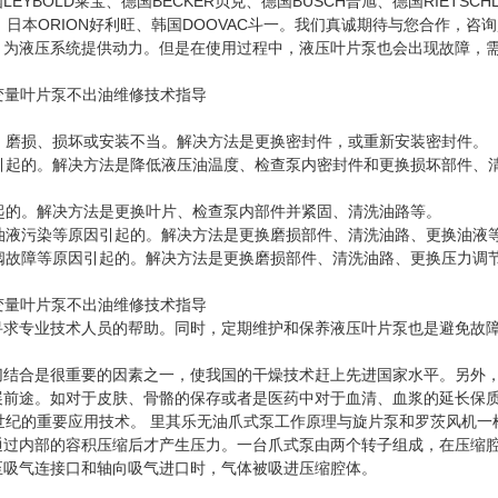
OLD莱宝、德国BECKER贝克、德国BUSCH普旭、德国RIETSCH
、日本ORION好利旺、韩国DOOVAC斗一。我们真诚期待与您合作，咨
，为液压系统提供动力。但是在使用过程中，液压叶片泵也会出现故障，
化、磨损、损坏或安装不当。解决方法是更换密封件，或重新安装密封件。
因引起的。解决方法是降低液压油温度、检查泵内密封件和更换损坏部件、
引起的。解决方法是更换叶片、检查泵内部件并紧固、清洗油路等。
、油液污染等原因引起的。解决方法是更换磨损部件、清洗油路、更换油液
节阀故障等原因引起的。解决方法是更换磨损部件、清洗油路、更换压力调
寻求专业技术人员的帮助。同时，定期维护和保养液压叶片泵也是避免故
切结合是很重要的因素之一，使我国的干燥技术赶上先进国家水平。另外
展前途。如对于皮肤、骨骼的保存或者是医药中对于血清、血浆的延长保
世纪的重要应用技术。 里其乐无油爪式泵工作原理与旋片泵和罗茨风机一
通过内部的容积压缩后才产生压力。一台爪式泵由两个转子组成，在压缩
至吸气连接口和轴向吸气进口时，气体被吸进压缩腔体。