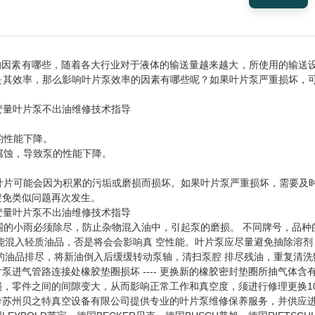
率的因素有哪些，随着各大行业对于液体的输送量越来越大，所使用的输送
是其效率，那么影响叶片泵效率的因素有哪些呢？如果叶片泵严重损坏，
：
的性能下降。
腐蚀，导致泵的性能下降。
，叶片可能会因为积累的污垢或磨损而损坏。如果叶片泵严重损坏，需要及
避免类似问题再次发生。
周围的小雨必须除尽，防止杂物混入油中，引起泵的磨损。 不同牌号，品种
能混入轻质油品，否是将会会影响真 空性能。叶片泵应尽量避免抽除溶剂
的油品排尽，将新油倒入后缓缓转动泵轴，清扫泵腔 排尽残油，重复清洗
片泵进气管路连接处橡胶垫圈损坏 ---- 更换新的橡胶密封垫圈所抽气体含
零件磨损，零件之间的间隙变大，从而影响正常工作和真空度，须进行修理更换1
作参考苏州贝之特真空设备有限公司提供专业的叶片泵维修保养服务，并供应