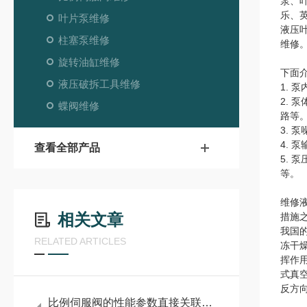
泵、叶
乐、英
叶片泵维修
液压
柱塞泵维修
维修
旋转油缸维修
下面
液压破拆工具维修
1.
2.
蝶阀维修
路等
3.
4.
查看全部产品
5.
等。
维修
相关文章
措施
我国
RELATED ARTICLES
冻干
挥作
式真
反方
比例伺服阀的性能参数直接关联其适用领域