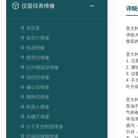
仪器仪表维修
详细
高压泵
意大
求较
真空计维修
致泵
电源维修
意大利
膜厚仪维修
1.
红外测温仪维修
2.
3.
温控仪维修
4.
叶片
偏心仪维修
测厚仪维修
意大
泵油
机器人维修
气和
光栅尺维修
等洗净
蒸汽 
分子泵控制器维修
不对
比例伺服阀维修