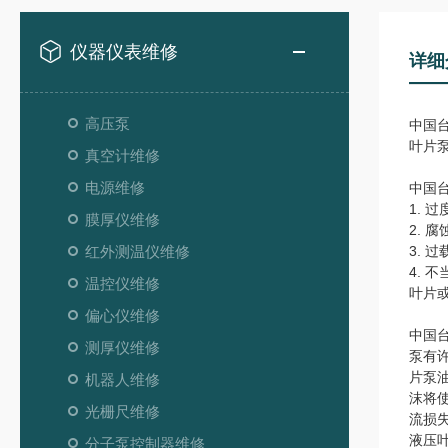
仪器仪表维修
详细
高压泵
中国
叶片
真空计维修
电源维修
中国
1.
膜厚仪维修
2.
红外测温仪维修
3.
4.
温控仪维修
叶片
偏心仪维修
中国
测厚仪维修
泵有
片泵
机器人维修
沫将
光栅尺维修
流损
液压
分子泵控制器维修