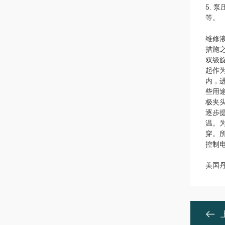
5.
等。
维修
措施
双级
起作
内，
些用
极夹
逐步
温。
穿。
控制
美国丹