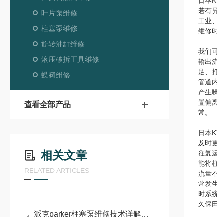
日本K
若有
叶片泵维修
工业
柱塞泵维修
维修
旋转油缸维修
我们
液压破拆工具维修
输出
足、
蝶阀维修
管道
产生
置偏
查看全部产品
常。
日本K
及时
相关文章
往复
能将
RELATED ARTICLES
流量
常发
时系
久保田
派克parker柱塞泵维修技术详解：常见故障诊断与维护策略