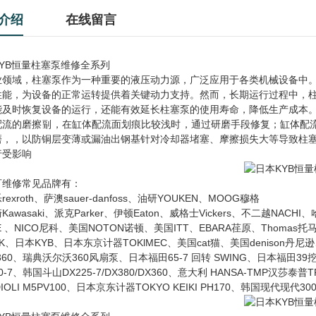
介绍
在线留言
YB恒量柱塞泵维修全系列
业领域，柱塞泵作为一种重要的液压动力源，广泛应用于各类机械设备中
性能，为设备的正常运转提供着关键动力支持。然而，长期运行过程中，
能及时恢复设备的运行，还能有效延长柱塞泵的使用寿命，降低生产成本
配流的磨擦副，在缸体配流面划痕比较浅时，通过研磨手段修复；缸体配流
磨，，以防铜层变薄或漏油出钢基针对冷却器堵塞、摩擦损失大等导致柱
行受影响
可维修常见品牌有：
exroth、萨澳sauer-danfoss、油研YOUKEN、MOOG穆格
Kawasaki、派克Parker、伊顿Eaton、威格士Vickers、不二越NACH
DE 、NICO尼科、美国NOTON诺顿、美国ITT、EBARA荏原、Thomas
CK、日本KYB、日本东京计器TOKlMEC、美国cat猫、美国denison丹
360、瑞典沃尔沃360风扇泵、日本福田65-7 回转 SWING、日本福田39挖
0-7、韩国斗山DX225-7/DX380/DX360、意大利 HANSA-TMP汉莎泰普TPVT
IOLI M5PV100、日本京东计器TOKYO KEIKI PH170、韩国现代现代300-