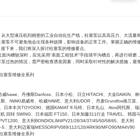
。从大型液压机到精密的工业自动化生产线，柱塞泵以其高压力、大流量
柱塞泵不可避免地会出现各种故障，影响设备的正常工作。掌握正确的维
。接下来，我们将深入探讨柱塞泵的维修要点。
面沟槽较深时，应先采用“表面工程技术"手段填平沟槽后，再进行研磨
塞泵过热的情况，需严密检查诱发因素，同时采取针对性的解决措施，避
I、哈威hawe、丹佛斯Danfoss、日本小松、日立HITACHI、大金DAIKIN、
托马斯、IWAKI易威奇、哈威HAWE、意大利UDOR 、丹麦Grundfos格兰
尼逊、日本丰兴TOYOOKI、德国KAMAT卡马特、日本丸山、Atos阿托斯、
机 回转 SWING、日本福田 FT150、日本加藤311行走 TRAVEL、韩国
1200、意大利BONDIOLIM4PV21/28/34/37/45/50/58/65、意大利
5、意大利迈索瑞MESSORIPV089/112/120/ARK90/MFO90/MA4V90