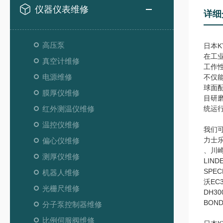
仪器仪表维修
详细
高压泵
日本K
在工
真空计维修
工作
电源维修
不仅
球面
膜厚仪维修
目研
红外测温仪维修
统运
温控仪维修
我们
力士乐r
偏心仪维修
、川崎
测厚仪维修
LIN
SPE
机器人维修
沃EC
光栅尺维修
DH30
BOND
分子泵控制器维修
比例伺服阀维修