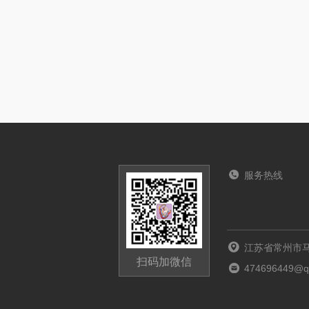
服务热线
江苏省常州市马
扫码加微信
474696449@q