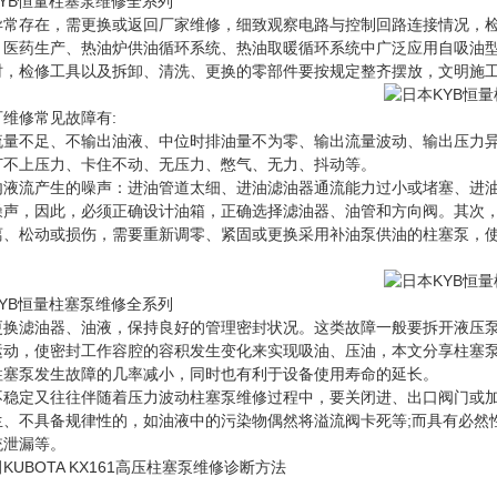
YB恒量柱塞泵维修全系列
异常存在，需更换或返回厂家维修，细致观察电路与控制回路连接情况，检
、医药生产、热油炉供油循环系统、热油取暖循环系统中广泛应用自吸油
时，检修工具以及拆卸、清洗、更换的零部件要按规定整齐摆放，文明施
可维修常见故障有:
流量不足、不输出油液、中位时排油量不为零、输出流量波动、输出压力
打不上压力、卡住不动、无压力、憋气、无力、抖动等。
内液流产生的噪声：进油管道太细、进油滤油器通流能力过小或堵塞、进
噪声，因此，必须正确设计油箱，正确选择滤油器、油管和方向阀。其次
离、松动或损伤，需要重新调零、紧固或更换采用补油泵供油的柱塞泵，使用
YB恒量柱塞泵维修全系列
更换滤油器、油液，保持良好的管理密封状况。这类故障一般要拆开液压
运动，使密封工作容腔的容积发生变化来实现吸油、压油，本文分享柱塞泵
柱塞泵发生故障的几率减小，同时也有利于设备使用寿命的延长。
不稳定又往往伴随着压力波动柱塞泵维修过程中，要关闭进、出口阀门或
生、不具备规律性的，如油液中的污染物偶然将溢流阀卡死等;而具有必然
统泄漏等。
KUBOTA KX161高压柱塞泵维修诊断方法