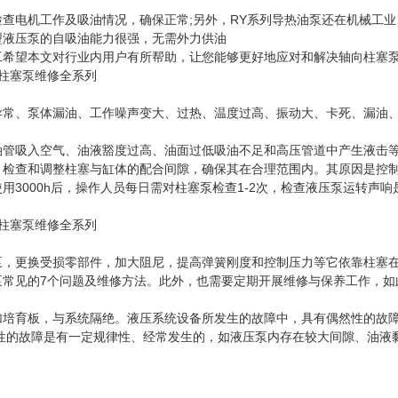
查电机工作及吸油情况，确保正常;另外，RY系列导热油泵还在机械工业
型液压泵的自吸油能力很强，无需外力供油
工希望本文对行业内用户有所帮助，让您能够更好地应对和解决轴向柱塞
异常、泵体漏油、工作噪声变大、过热、温度过高、振动大、卡死、漏油
油管吸入空气、油液豁度过高、油面过低吸油不足和高压管道中产生液击
，检查和调整柱塞与缸体的配合间隙，确保其在合理范围内。其原因是控
3000h后，操作人员每日需对柱塞泵检查1-2次，检查液压泵运转声响
泵，更换受损零部件，加大阻尼，提高弹簧刚度和控制压力等它依靠柱塞
常见的7个问题及维修方法。此外，也需要定期开展维修与保养工作，如
加培育板，与系统隔绝。液压系统设备所发生的故障中，具有偶然性的故
性的故障是有一定规律性、经常发生的，如液压泵内存在较大间隙、油液