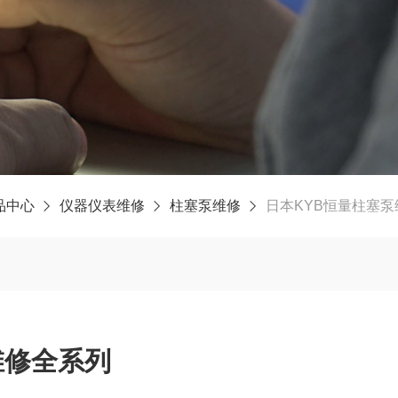
品中心
仪器仪表维修
柱塞泵维修
日本KYB恒量柱塞
维修全系列