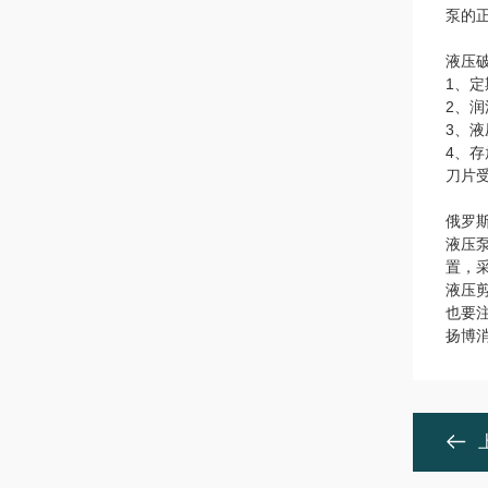
泵的
液压
1、
2、
3、
4、
刀片
俄罗
液压
置，
液压
也要
扬博