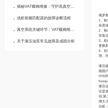
揭秘VAT蝶阀维修：守护高真空工艺的节流枢纽
俄罗
浅析射频匹配器的故障诊断流程
1、
杂质
真空系统关键环节：VAT蝶阀维修原理与密封性能重构技术
2、
安装
3、
关于液压油泵常见故障及成因分析
更换
4、
理。
液压
德国卢
HYD
hus
液压
论是
动;
增大
分析